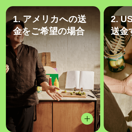
1. アメリカへの送
2. 
金をご希望の場合
送金