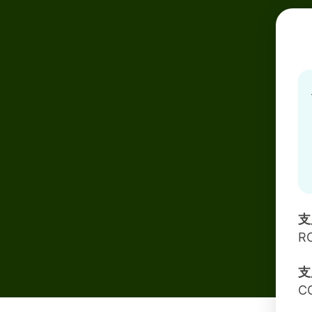
支
R
支
C