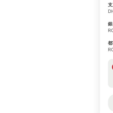
支
D
銀
R
都
R