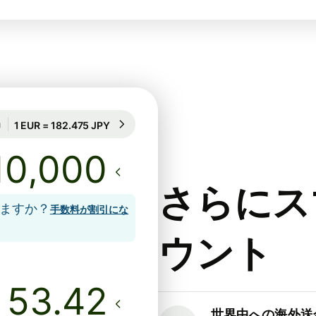
71時間のレート保証
1 EUR = 182.475 JPY
71時間のレート保証
さらにス
しますか？
手数料が割引にな
ウント
世界中への海外送