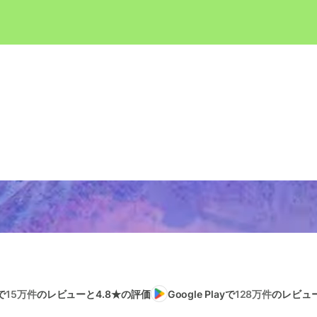
で
15万件
のレビューと4.8★の評価
Google Playで
128万件
のレビュー