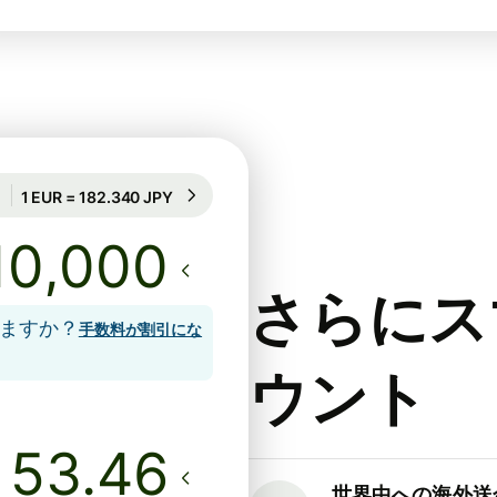
68時間のレート保証
1 EUR = 182.340 JPY
68時間のレート保証
さらにス
しますか？
手数料が割引にな
ウント
世界中への海外送