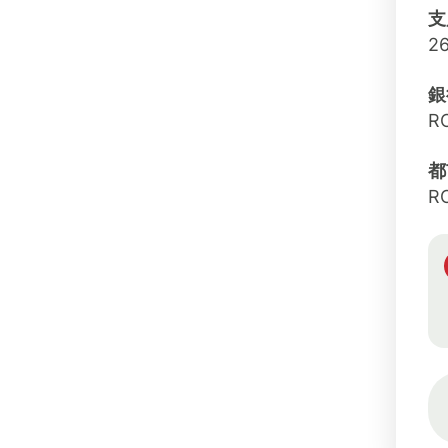
支
2
銀
R
都
R