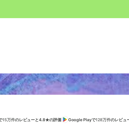
で
15万件
のレビューと4.8★の評価
Google Playで
128万件
のレビュー