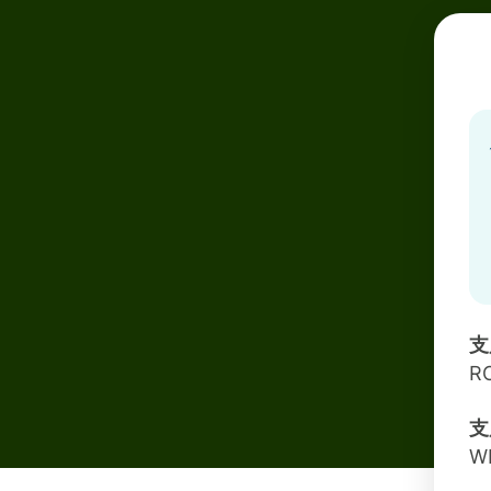
支
R
支
W