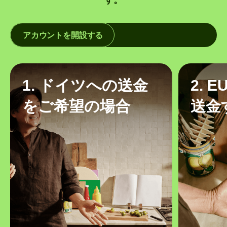
アカウントを開設する
1. ドイツへの送金
2. 
をご希望の場合
送金