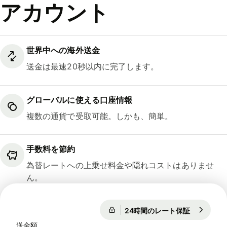
アカウント
世界中への海外送金
送金は最速20秒以内に完了します。
グローバルに使える口座情報
複数の通貨で受取可能。しかも、簡単。
手数料を節約
為替レートへの上乗せ料金や隠れコストはありませ
ん。
24時間のレート保証
1 EUR = 18
24時間のレート保証
送金額