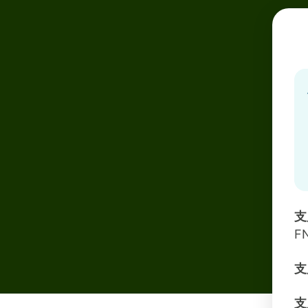
支
FN
支
支