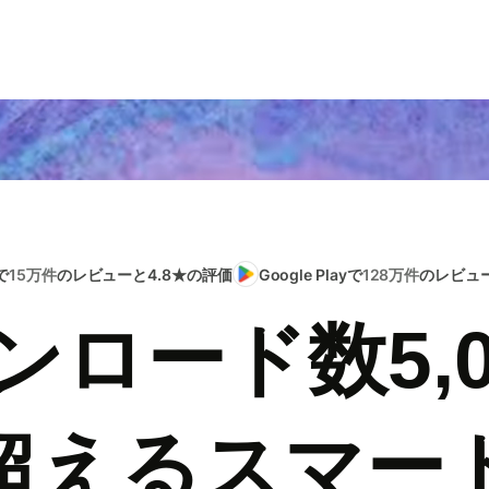
で
15万件
のレビューと4.8★の評価
Google Playで
128万件
のレビュー
ンロード数5,0
超えるスマー