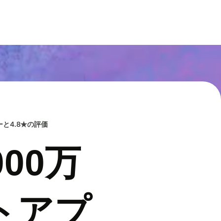
と4.8★の評価
00万
トアプ