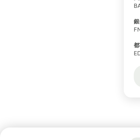
B
銀
FN
都
E