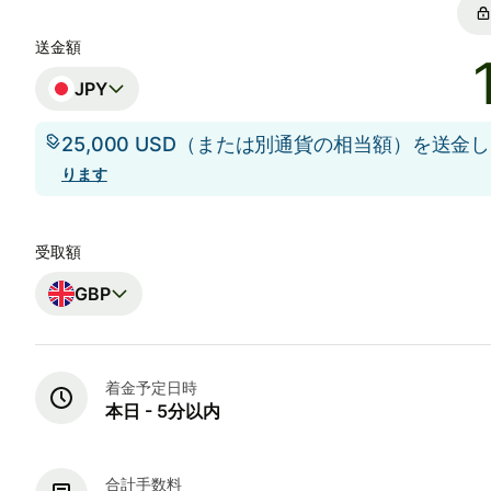
送金額
JPY
25,000 USD（または別通貨の相当額）を送金
ります
受取額
GBP
着金予定日時
本日 - 5分以内
合計手数料