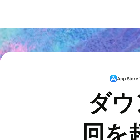
App Store
ダウ
回を