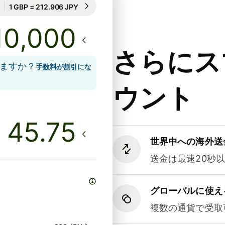
20時間のレート保証
1 GBP = 212.906 JPY
20時間のレート保証
さらにス
しますか？
手数料が割引にな
ウント
世界中への海外送
送金は最速20秒
グローバルに使え
複数の通貨で受取