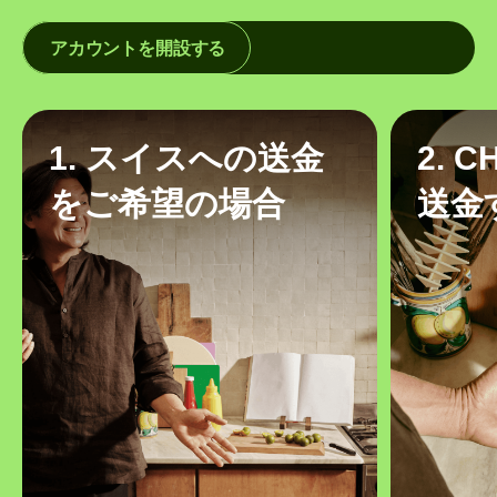
アカウントを開設する
1. スイスへの送金
2. 
をご希望の場合
送金