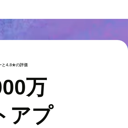
と4.8★の評価
00万
トアプ