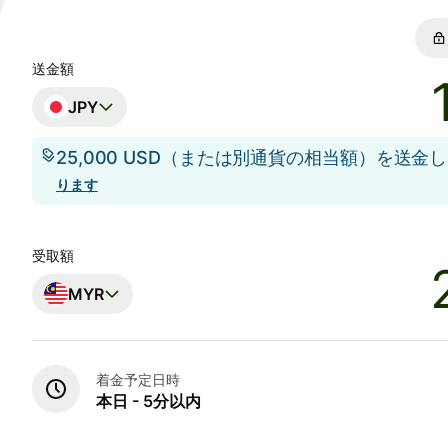
送金額
JPY
25,000 USD（または別通貨の相当額）を送金
ります
受取額
MYR
着金予定日時
本日 - 5分以内