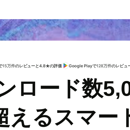
で
15万件
のレビューと4.8★の評価
Google Playで
128万件
のレビュー
ンロード数5,0
超えるスマー