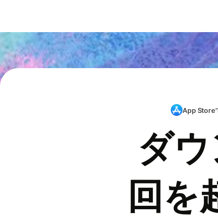
App Store
ダウ
回を