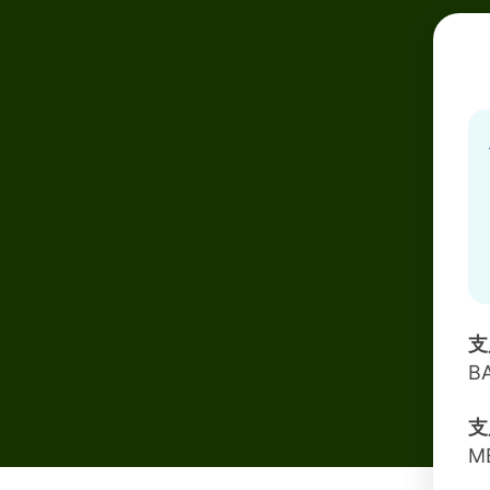
支
B
支
M