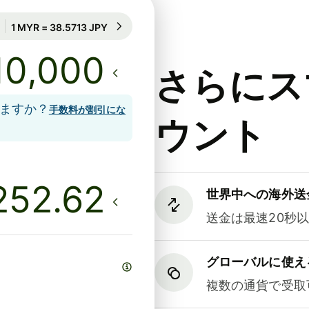
24時間のレート保証
1 MYR = 38.5713 JPY
24時間のレート保証
さらにス
しますか？
手数料が割引にな
ウント
世界中への海外送
送金は最速20秒
グローバルに使え
複数の通貨で受取