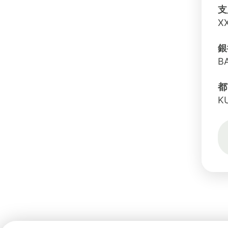
支
X
銀
B
都
K