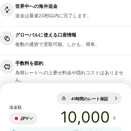
世界中への海外送金
送金は最速20秒以内に完了します。
グローバルに使える口座情報
複数の通貨で受取可能。しかも、簡単。
手数料を節約
為替レートへの上乗せ料金や隠れコストはありませ
ん。
41時間のレート保証
1 EUR = 18
41時間のレート保証
送金額
JPY