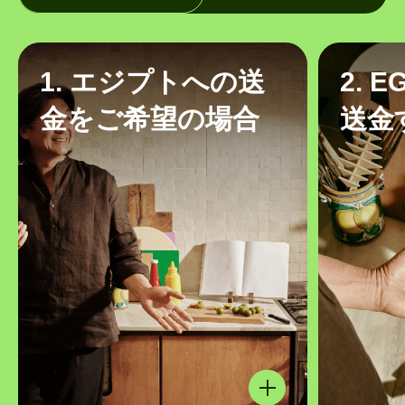
1. エジプトへの送
2. 
金をご希望の場合
送金