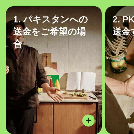
1. パキスタンへの
2. 
送金をご希望の場
送金
合