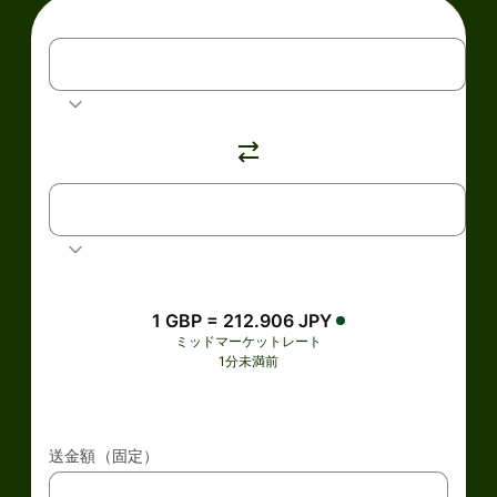
JPY
日本円
GBP
英ポンド
1 GBP = 212.906 JPY
ミッドマーケットレート
1分未満前
送金額（固定）