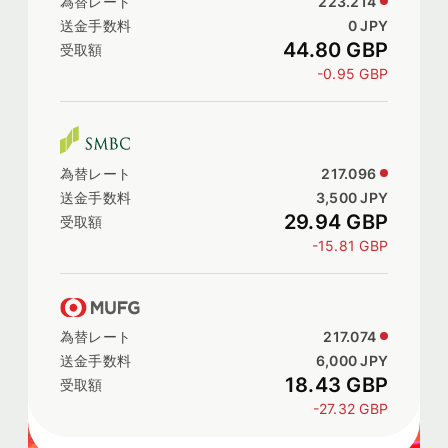
223.214
0 JPY
44.80 GBP
-0.95 GBP
217.096
3,500 JPY
29.94 GBP
-15.81 GBP
217.074
6,000 JPY
18.43 GBP
-27.32 GBP