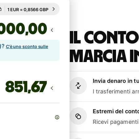
Garantito per 79h
1 EUR = 0,8566 GBP
Garantito per 79h
,00
Il conto
e)?
C'è uno sconto sulle
marcia i
Invia denaro in t
I trasferimenti a
Estremi del conto
Ricevi pagamenti i