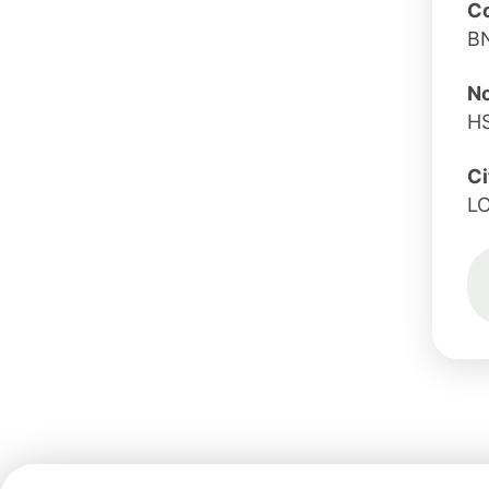
Co
B
No
H
Ci
L