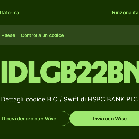
ttaforma
Funzionalità
r Paese
Controlla un codice
IDLGB22B
Dettagli codice BIC / Swift di HSBC BANK PLC
Ricevi denaro con Wise
Invia con Wise