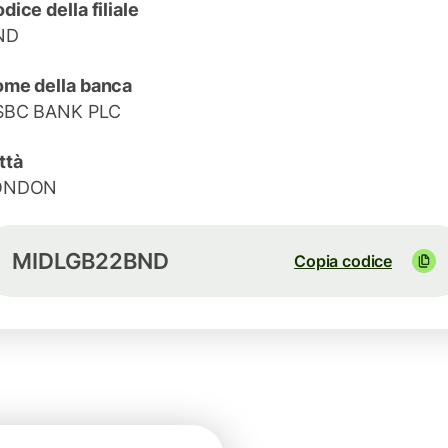
dice della filiale
ND
me della banca
SBC BANK PLC
ttà
ONDON
MIDLGB22BND
Copia codice