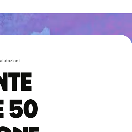
valutazioni
nte
e 50