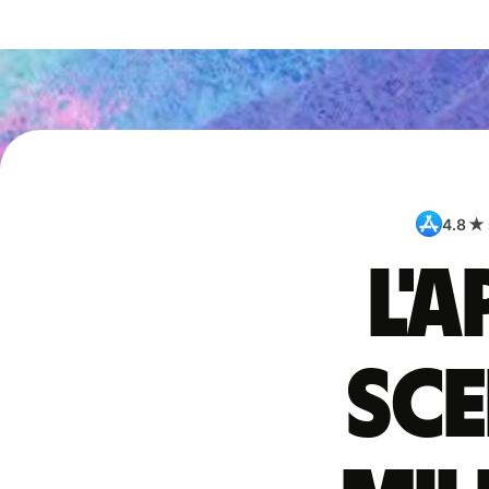
4.8 ★
L'
sce