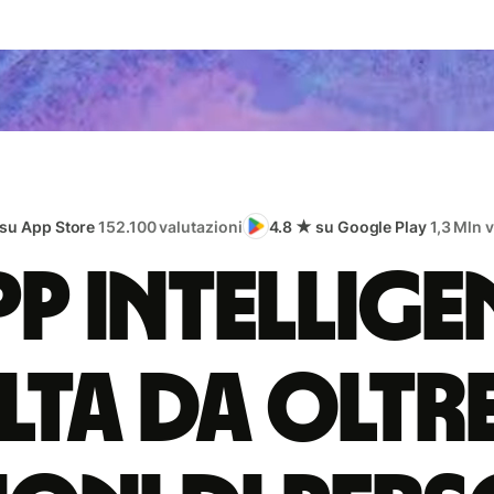
 su App Store
152.100 valutazioni
4.8 ★ su Google Play
1,3 Mln 
app intellige
lta da oltr