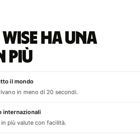
 Wise ha una
n più
utto il mondo
rrivano in meno di 20 secondi.
 internazionali
n più valute con facilità.