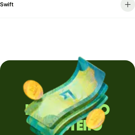
Swift
Invii denaro
all'estero