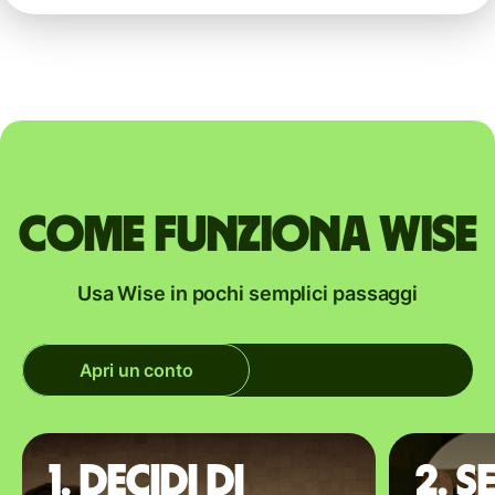
Come funziona Wise
Usa Wise in pochi semplici passaggi
Apri un conto
1. Decidi di
2. S