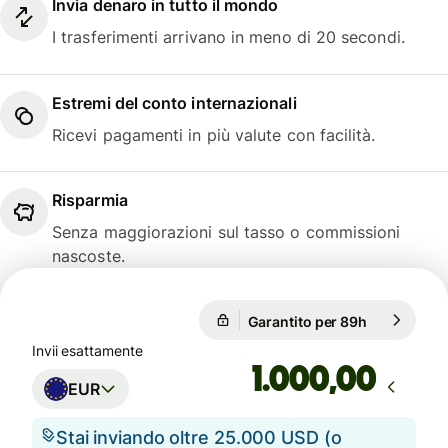
Invia denaro in tutto il mondo
I trasferimenti arrivano in meno di 20 secondi.
Estremi del conto internazionali
Ricevi pagamenti in più valute con facilità.
Risparmia
Senza maggiorazioni sul tasso o commissioni
nascoste.
Garantito per 89h
1 EUR = 0,
Garantito per 89h
Invii esattamente
,00
EUR
Stai inviando oltre 25.000 USD (o