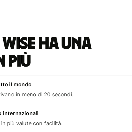
 Wise ha una
n più
utto il mondo
rrivano in meno di 20 secondi.
 internazionali
n più valute con facilità.