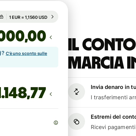
Garantito per 95h
1 EUR = 1,1560 USD
Garantito per 95h
,00
Il conto
e)?
C'è uno sconto sulle
marcia i
Invia denaro in t
I trasferimenti a
Estremi del conto
Ricevi pagamenti i