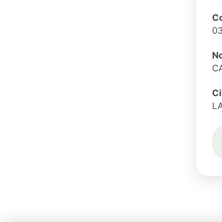
Co
0
No
CA
Ci
L