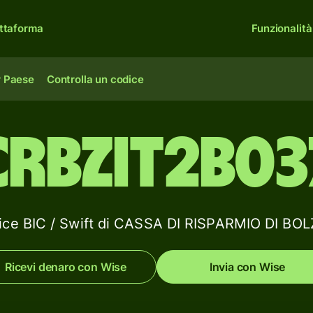
ttaforma
Funzionalità
r Paese
Controlla un codice
CRBZIT2B03
dice BIC / Swift di CASSA DI RISPARMIO DI BO
Ricevi denaro con Wise
Invia con Wise