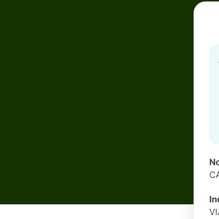
No
CA
In
VI