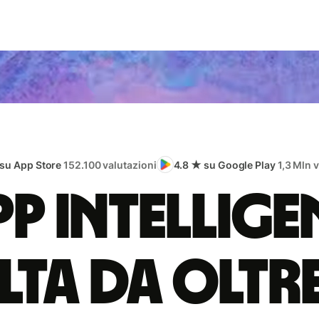
 su App Store
152.100 valutazioni
4.8 ★ su Google Play
1,3 Mln 
app intellige
lta da oltr