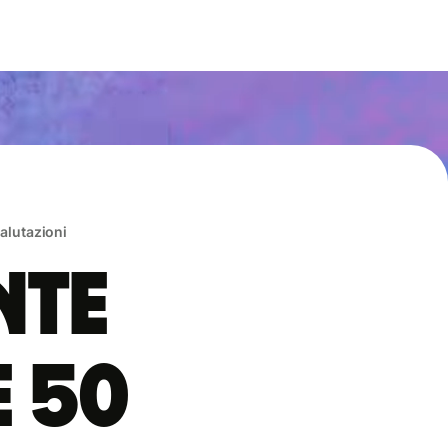
valutazioni
nte
e 50