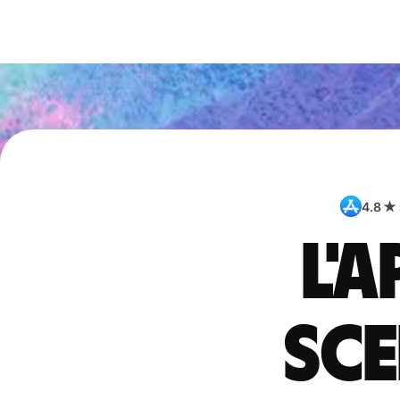
4.8 ★
L'
sce