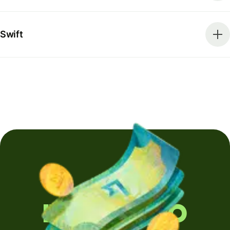
Swift
Invii denaro