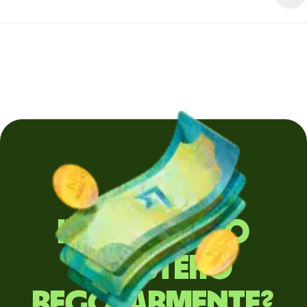
Invii denaro
all'estero
regolarmente?