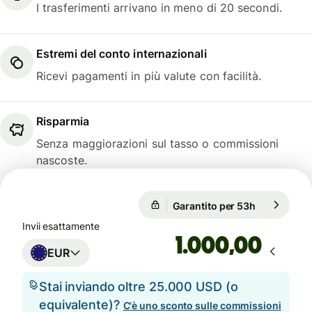
I trasferimenti arrivano in meno di 20 secondi.
Estremi del conto internazionali
Ricevi pagamenti in più valute con facilità.
Risparmia
Senza maggiorazioni sul tasso o commissioni
nascoste.
Garantito per 53h
1 EUR = 0,
Garantito per 53h
Invii esattamente
,00
EUR
Stai inviando oltre 25.000 USD (o
equivalente)?
C'è uno sconto sulle commissioni