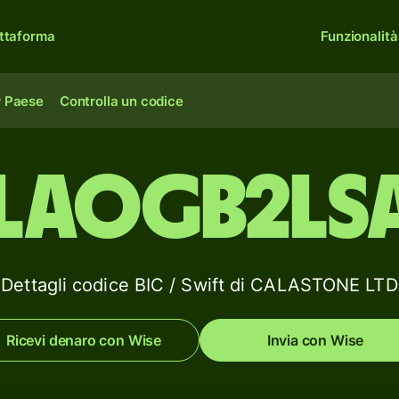
ttaforma
Funzionalità
r Paese
Controlla un codice
LAOGB2LS
Dettagli codice BIC / Swift di CALASTONE LTD
Ricevi denaro con Wise
Invia con Wise