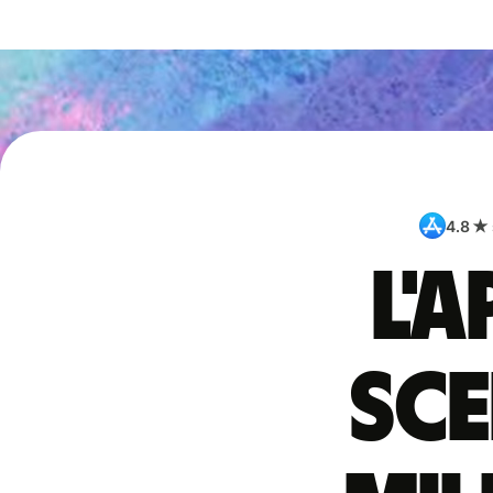
4.8 ★
L'
sce