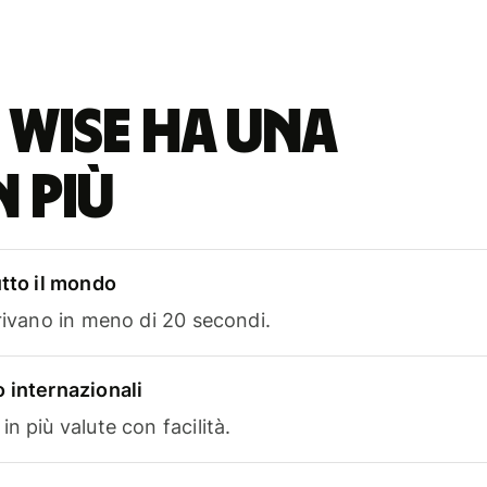
 Wise ha una
n più
utto il mondo
rrivano in meno di 20 secondi.
 internazionali
n più valute con facilità.