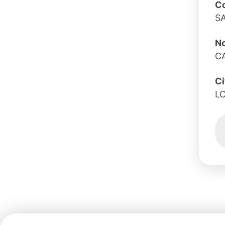
Co
S
No
C
Ci
L