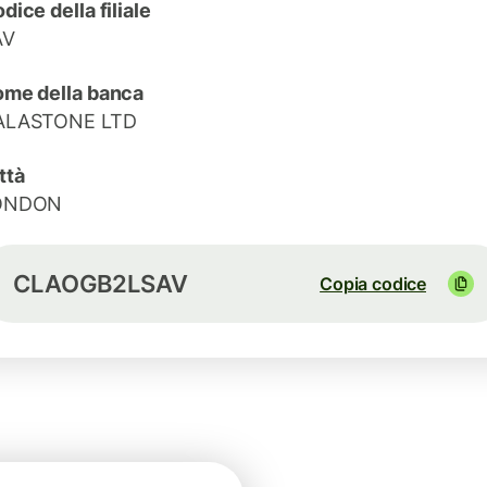
dice della filiale
AV
me della banca
ALASTONE LTD
ttà
ONDON
CLAOGB2LSAV
Copia codice