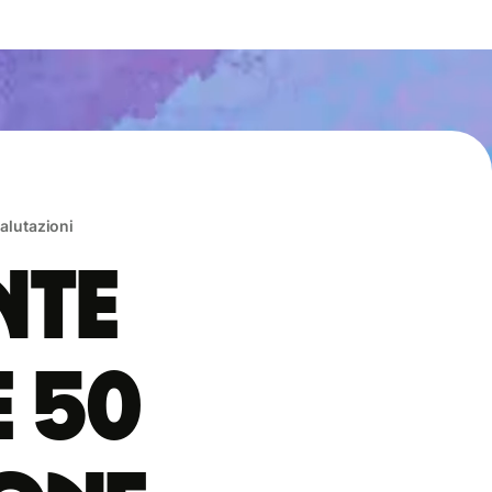
valutazioni
nte
e 50