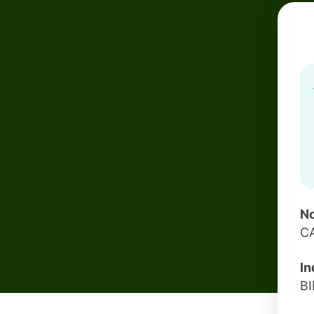
No
C
In
B