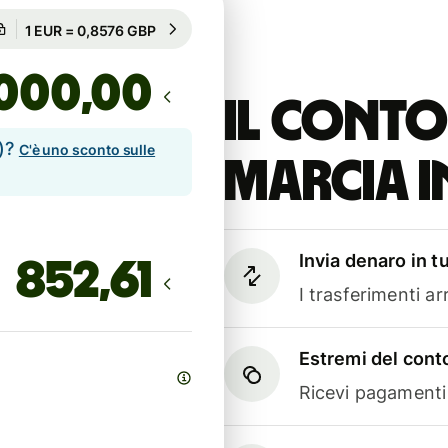
Garantito per 99h
1 EUR = 0,8576 GBP
Garantito per 99h
,00
Il conto
e)?
C'è uno sconto sulle
marcia i
Invia denaro in t
I trasferimenti a
Estremi del conto
Ricevi pagamenti i