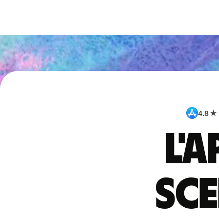
4.8 ★
L'
sce