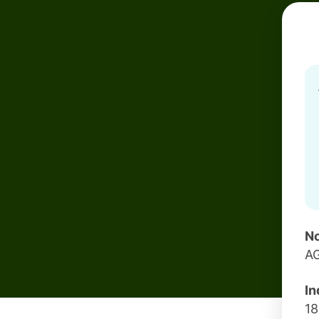
No
A
In
1