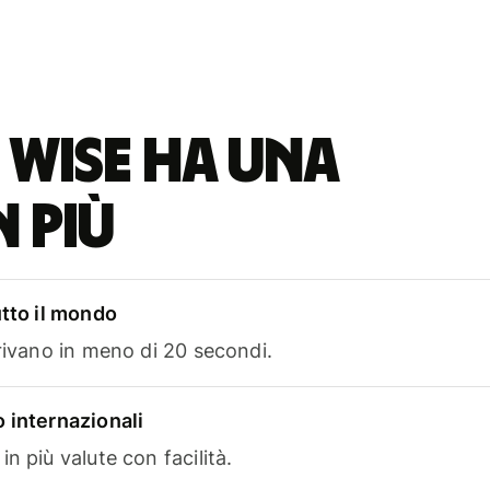
 Wise ha una
n più
utto il mondo
rrivano in meno di 20 secondi.
 internazionali
n più valute con facilità.