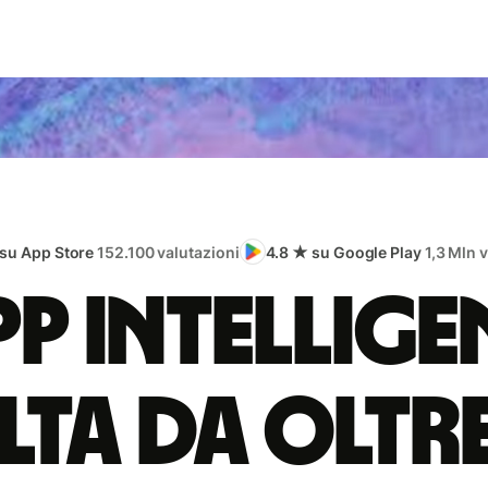
 su App Store
152.100 valutazioni
4.8 ★ su Google Play
1,3 Mln 
app intellige
lta da oltr