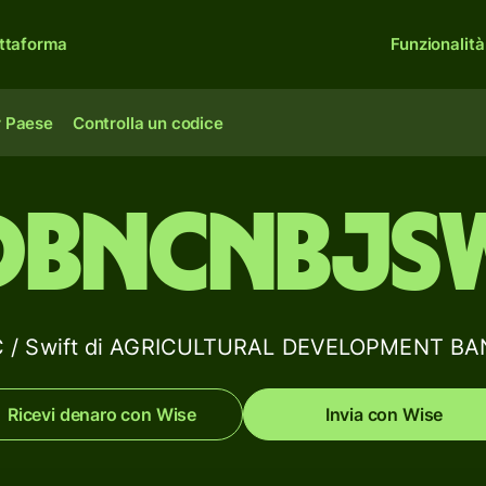
ttaforma
Funzionalità
r Paese
Controlla un codice
DBNCNBJS
BIC / Swift di AGRICULTURAL DEVELOPMENT B
Ricevi denaro con Wise
Invia con Wise