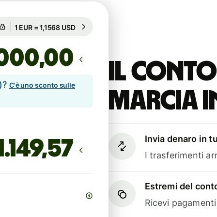
Garantito per 97h
1 EUR = 1,1568 USD
Garantito per 97h
,00
Il conto
e)?
C'è uno sconto sulle
marcia i
Invia denaro in t
I trasferimenti a
Estremi del conto
Ricevi pagamenti i