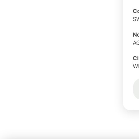
Co
S
No
A
Ci
W