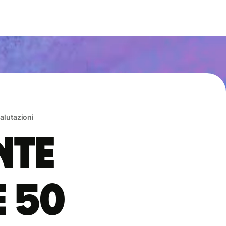
valutazioni
nte
e 50