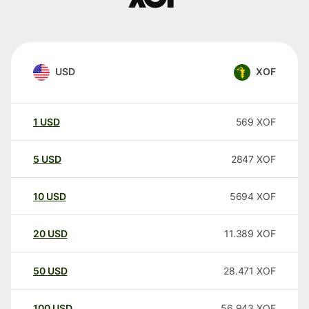
USD
XOF
1
USD
569
XOF
5
USD
2847
XOF
10
USD
5694
XOF
20
USD
11.389
XOF
50
USD
28.471
XOF
100
USD
56.943
XOF