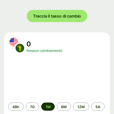
Traccia il tasso di cambio
0
Nessun cambiamento
Periodo
48h
7G
1M
6M
12M
5A
di