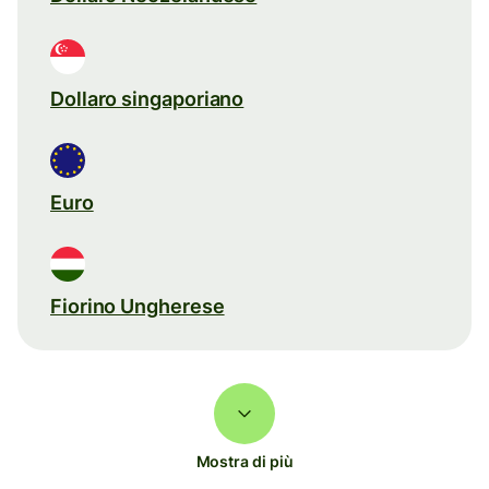
Dollaro singaporiano
Euro
Fiorino Ungherese
Mostra di più