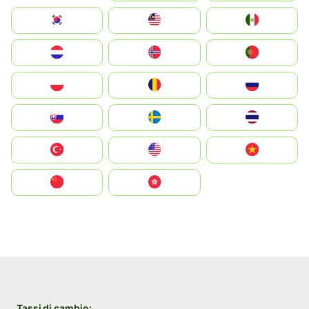
South Korea
Malay
Mexico
Nederland
Norge
Portugal
Polska
România
Россия
Slovensko
Ruoŧŧa
ไทย
Türkiye
United States
Vietnam
中国
中國香港特別行政區
Tassi di cambio: