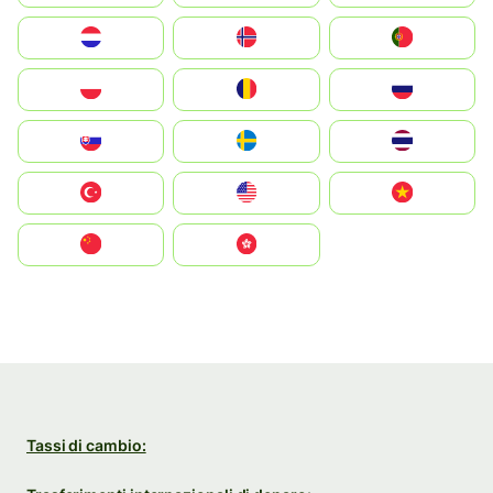
Nederland
Norge
Portugal
Polska
România
Россия
Slovensko
Ruoŧŧa
ไทย
Türkiye
United States
Vietnam
中国
中國香港特別行政區
Tassi di cambio: