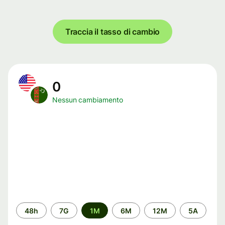
Traccia il tasso di cambio
0
Nessun cambiamento
Periodo
48h
7G
1M
6M
12M
5A
di