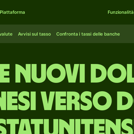
Piattaforma
Funzionalità
 valute
Avvisi sul tasso
Confronta i tassi delle banche
e nuovi do
esi verso 
statunitens