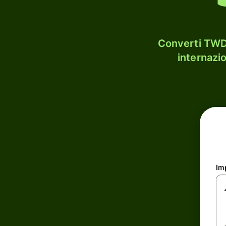
Converti TWD 
internazi
Im