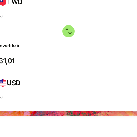
TWD
nvertito in
USD