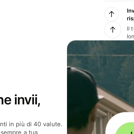
In
ri
Il
lo
e invii,
ti in più di 40 valute.
, sempre a tua