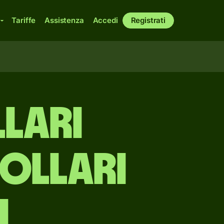
Tariffe
Assistenza
Accedi
Registrati
llari
dollari
i