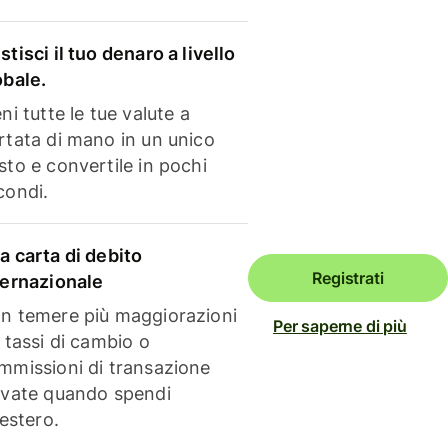
stisci il tuo denaro a livello
obale.
ni tutte le tue valute a
rtata di mano in un unico
sto e convertile in pochi
condi.
a carta di debito
Registrati
ternazionale
n temere più maggiorazioni
Per saperne di più
i tassi di cambio o
mmissioni di transazione
evate quando spendi
'estero.