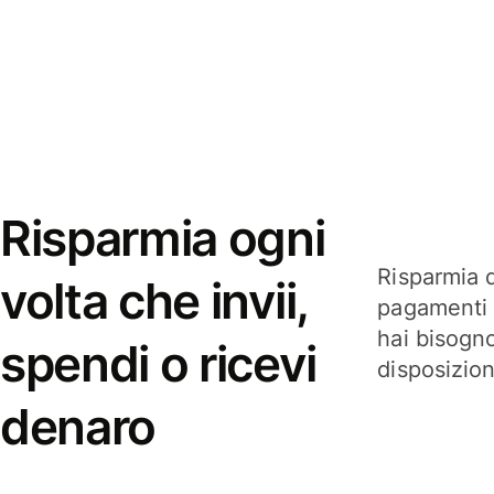
Risparmia ogni
Risparmia q
volta che invii,
pagamenti i
hai bisogn
spendi o ricevi
disposizio
denaro