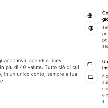
Ge
gl
Tie
po
po
se
uando invii, spendi e ricevi
Un
n più di 40 valute. Tutto ciò di cui
in
o, in un unico conto, sempre a tua
No
ne.
su
co
el
all