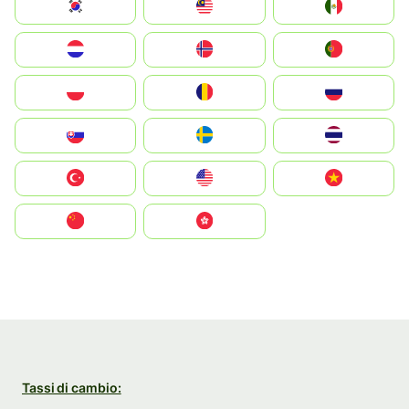
South Korea
Malay
Mexico
Nederland
Norge
Portugal
Polska
România
Россия
Slovensko
Ruoŧŧa
ไทย
Türkiye
United States
Vietnam
中国
中國香港特別行政區
Tassi di cambio: