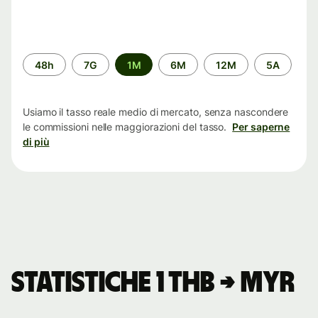
Periodo
48h
7G
1M
6M
12M
5A
di
tempo
Usiamo il tasso reale medio di mercato, senza nascondere
le commissioni nelle maggiorazioni del tasso.
Per saperne
di più
Statistiche 1 THB → MYR