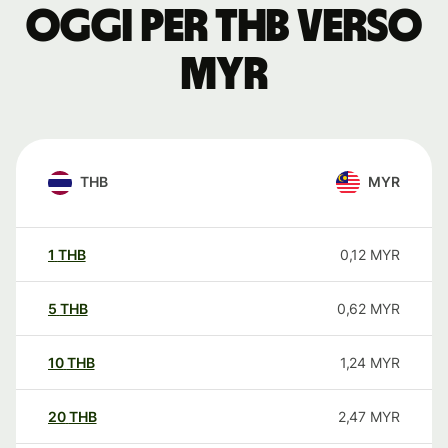
oggi per THB verso
MYR
THB
MYR
1
THB
0,12
MYR
5
THB
0,62
MYR
10
THB
1,24
MYR
20
THB
2,47
MYR