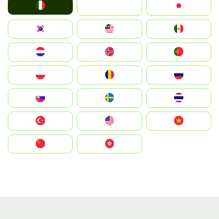
Italia
JA
Japan
South Korea
Malay
Mexico
Nederland
Norge
Portugal
Polska
România
Россия
Slovensko
Ruoŧŧa
ไทย
Türkiye
United States
Vietnam
中国
中國香港特別行政區