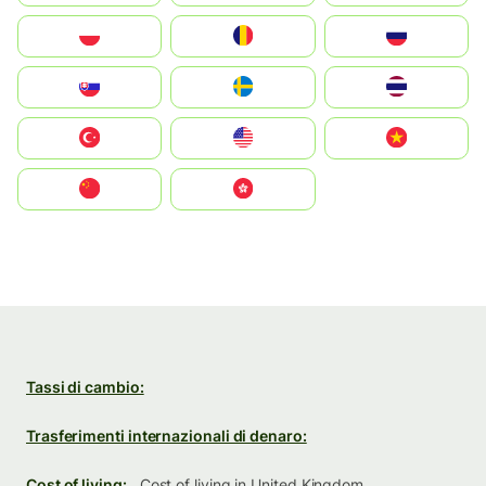
Polska
România
Россия
Slovensko
Ruoŧŧa
ไทย
Türkiye
United States
Vietnam
中国
中國香港特別行政區
Tassi di cambio:
Trasferimenti internazionali di denaro:
Cost of living:
Cost of living in United Kingdom