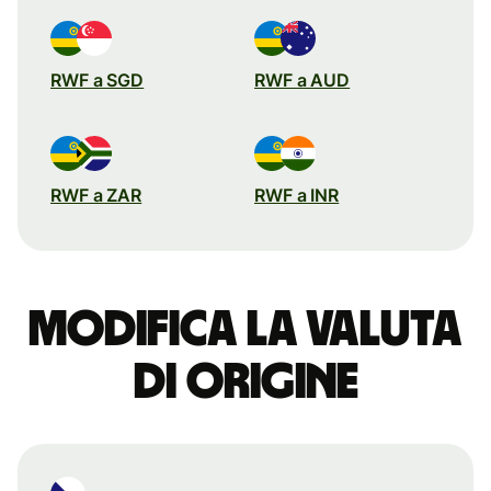
RWF a SGD
RWF a AUD
RWF a ZAR
RWF a INR
Modifica la valuta
di origine