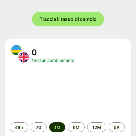
Traccia il tasso di cambio
0
Nessun cambiamento
Periodo
48h
7G
1M
6M
12M
5A
di