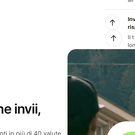
In
ri
Il
lo
e invii,
ti in più di 40 valute.