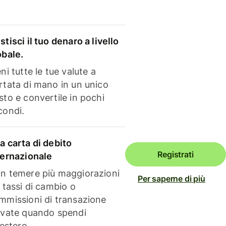
stisci il tuo denaro a livello
obale.
ni tutte le tue valute a
rtata di mano in un unico
sto e convertile in pochi
condi.
a carta di debito
Registrati
ternazionale
n temere più maggiorazioni
Per saperne di più
i tassi di cambio o
mmissioni di transazione
evate quando spendi
'estero.