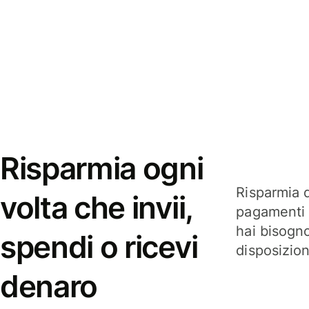
Risparmia ogni
Risparmia q
volta che invii,
pagamenti i
hai bisogn
spendi o ricevi
disposizio
denaro