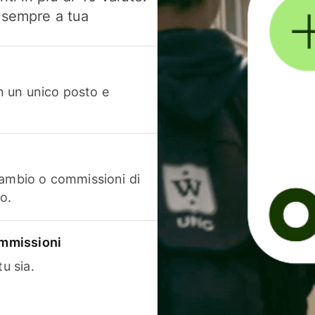
, sempre a tua
in un unico posto e
cambio o commissioni di
o.
commissioni
u sia.