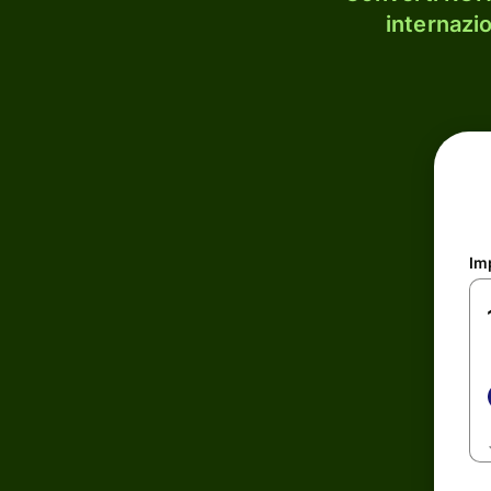
internazi
Im