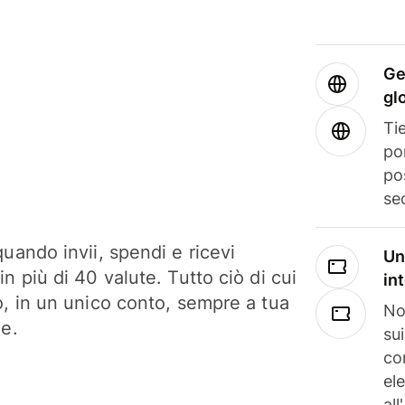
Ge
gl
Tie
po
po
se
uando invii, spendi e ricevi
Un
n più di 40 valute. Tutto ciò di cui
in
o, in un unico conto, sempre a tua
No
ne.
su
co
el
all