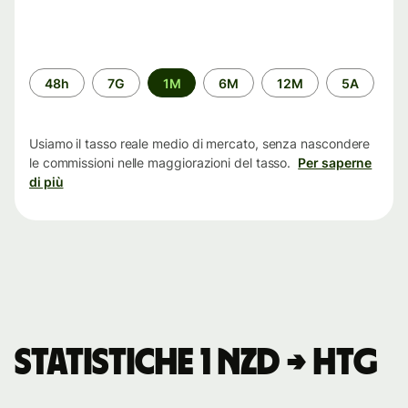
Periodo
48h
7G
1M
6M
12M
5A
di
tempo
Usiamo il tasso reale medio di mercato, senza nascondere
le commissioni nelle maggiorazioni del tasso.
Per saperne
di più
Statistiche 1 NZD → HTG