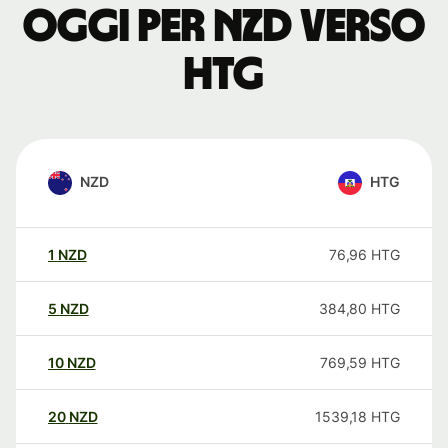
oggi per NZD verso
HTG
NZD
HTG
1
NZD
76,96
HTG
5
NZD
384,80
HTG
10
NZD
769,59
HTG
20
NZD
1539,18
HTG