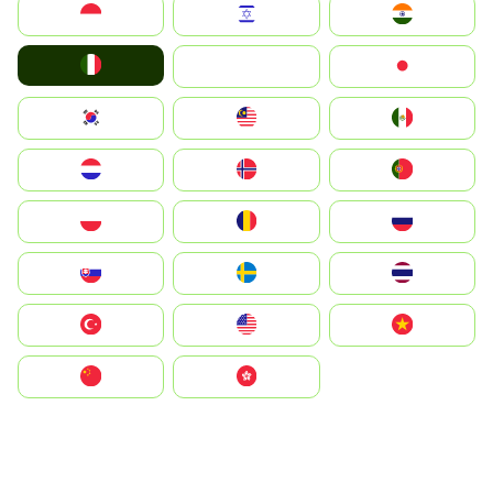
Indonesia
Israel
India
Italia
JA
Japan
South Korea
Malay
Mexico
Nederland
Norge
Portugal
Polska
România
Россия
Slovensko
Ruoŧŧa
ไทย
Türkiye
United States
Vietnam
中国
中國香港特別行政區