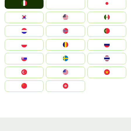
Italia
JA
Japan
South Korea
Malay
Mexico
Nederland
Norge
Portugal
Polska
România
Россия
Slovensko
Ruoŧŧa
ไทย
Türkiye
United States
Vietnam
中国
中國香港特別行政區