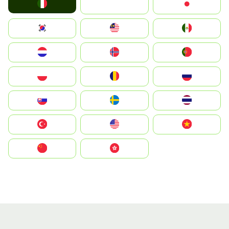
Italia
JA
Japan
South Korea
Malay
Mexico
Nederland
Norge
Portugal
Polska
România
Россия
Slovensko
Ruoŧŧa
ไทย
Türkiye
United States
Vietnam
中国
中國香港特別行政區