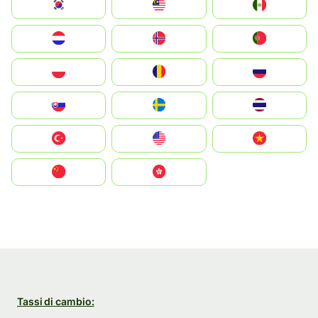
South Korea
Malay
Mexico
Nederland
Norge
Portugal
Polska
România
Россия
Slovensko
Ruoŧŧa
ไทย
Türkiye
United States
Vietnam
中国
中國香港特別行政區
Tassi di cambio: