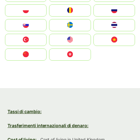
Polska
România
Россия
Slovensko
Ruoŧŧa
ไทย
Türkiye
United States
Vietnam
中国
中國香港特別行政區
Tassi di cambio:
Trasferimenti internazionali di denaro:
Cost of living:
Cost of living in United Kingdom