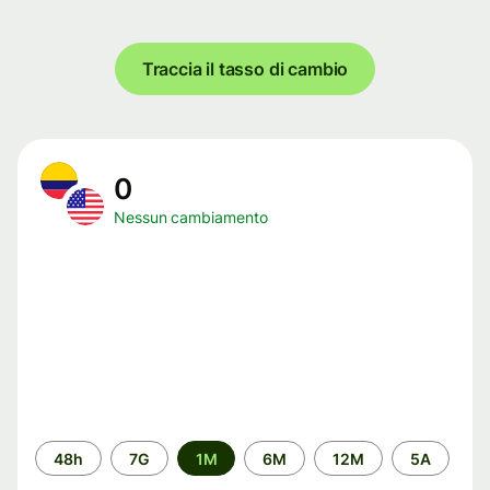
Traccia il tasso di cambio
0
Nessun cambiamento
Periodo
48h
7G
1M
6M
12M
5A
di