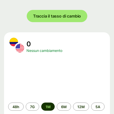
Traccia il tasso di cambio
0
Nessun cambiamento
Periodo
48h
7G
1M
6M
12M
5A
di