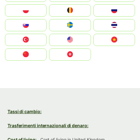
Polska
România
Россия
Slovensko
Ruoŧŧa
ไทย
Türkiye
United States
Vietnam
中国
中國香港特別行政區
Tassi di cambio:
Trasferimenti internazionali di denaro:
Cost of living:
Cost of living in United Kingdom