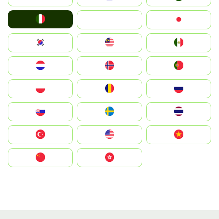
Italia
JA
Japan
South Korea
Malay
Mexico
Nederland
Norge
Portugal
Polska
România
Россия
Slovensko
Ruoŧŧa
ไทย
Türkiye
United States
Vietnam
中国
中國香港特別行政區