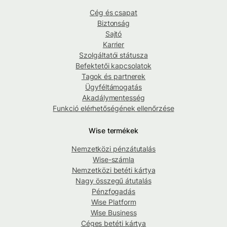
Cég és csapat
Biztonság
Sajtó
Karrier
Szolgáltatói státusza
Befektetői kapcsolatok
Tagok és partnerek
Ügyféltámogatás
Akadálymentesség
Funkció elérhetőségének ellenőrzése
Wise termékek
Nemzetközi pénzátutalás
Wise-számla
Nemzetközi betéti kártya
Nagy összegű átutalás
Pénzfogadás
Wise Platform
Wise Business
Céges betéti kártya