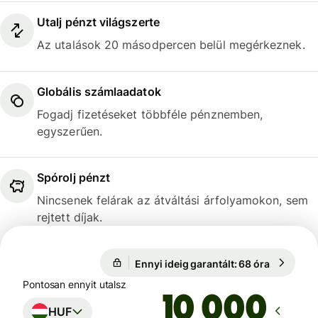
Utalj pénzt világszerte
Az utalások 20 másodpercen belül megérkeznek.
Globális számlaadatok
Fogadj fizetéseket többféle pénznemben,
egyszerűen.
Spórolj pénzt
Nincsenek felárak az átváltási árfolyamokon, sem
rejtett díjak.
Ennyi ideig garantált: 68 óra
1 USD = 3
Ennyi ideig garantált: 68 óra
Pontosan ennyit utalsz
HUF