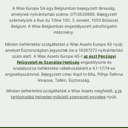
A Wise Europe SA egy Belgiumban bejegyzett társaság,
amelynek nyilvántartási száma: 0713629988. Bejegyzett
székhelyünk a Rue du Trône 100, 3. emelet, 1050 Brüsszel,
Belgium. A Wise Belgiumban engedélyezett pénzforgalmi
intézmény.
Minden befektetési szolgáltatást a Wise Assets Europe AS nyújt,
amelyet Észtországban jegyeztek be a 16267372 nyilvántartási
szám alatt. A Wise Assets Europe AS-t
az észt Pénzügyi
Felügyeleti és Szanálási Hatóság
engedélyezte és
szabályozza befektetési vállalkozásként a 4.1-1/174-es
engedélyszámmal. Bejegyzett címe: Kopli tn 68a, Põhja-Tallinna
linnaosa, Tallinn, Észtország.
Minden befektetési szolgáltatást a Wise Assets megfelelő,
a te
tartózkodási helyeden működő szervezeti egysége
nyújt.