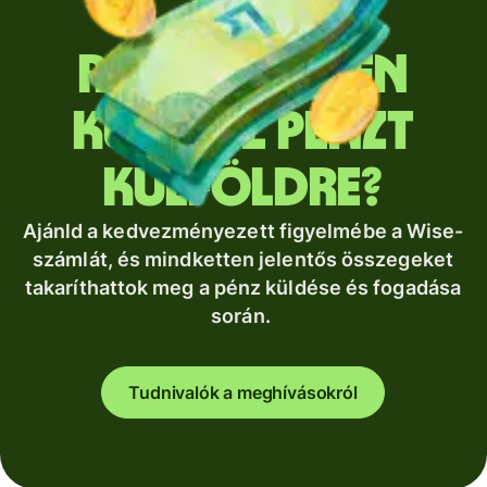
Rendszeresen
küldesz pénzt
külföldre?
Ajánld a kedvezményezett figyelmébe a Wise-
számlát, és mindketten jelentős összegeket
takaríthattok meg a pénz küldése és fogadása
során.
Tudnivalók a meghívásokról