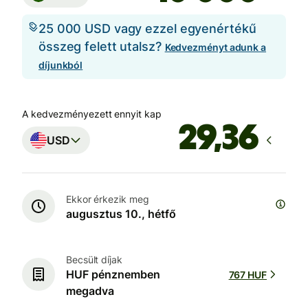
25 000 USD vagy ezzel egyenértékű
összeg felett utalsz?
Kedvezményt adunk a
díjunkból
A kedvezményezett ennyit kap
USD
Ekkor érkezik meg
augusztus 10., hétfő
Becsült díjak
HUF pénznemben
767 HUF
megadva