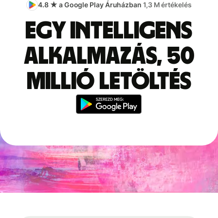
4.8 ★ a Google Play Áruházban
1,3 M értékelés
Egy intelligens
alkalmazás, 50
millió letöltés