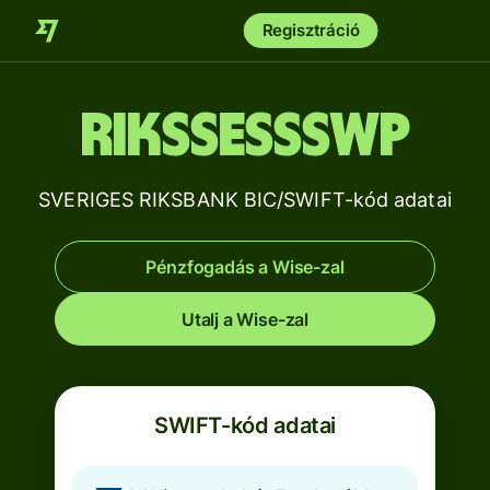
Regisztráció
RIKSSESSSWP
SVERIGES RIKSBANK BIC/SWIFT-kód adatai
Pénzfogadás a Wise-zal
Utalj a Wise-zal
SWIFT-kód adatai