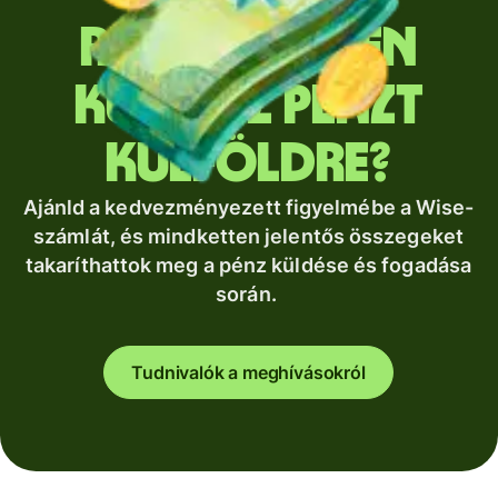
Rendszeresen
küldesz pénzt
külföldre?
Ajánld a kedvezményezett figyelmébe a Wise-
számlát, és mindketten jelentős összegeket
takaríthattok meg a pénz küldése és fogadása
során.
Tudnivalók a meghívásokról