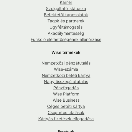
Karrier
Szolgáltatói státusza
Befektetői kapcsolatok
Tagok és partnerek
Ügyféltámogatás
Akadálymentesség
Funkció elérhetőségének ellenőrzése
Wise termékek
Nemzetközi pénzátutalás
Wise-számla
Nemzetközi betéti kártya
Nagy összegű átutalás
Pénzfogadás
Wise Platform
Wise Business
Céges betéti kártya
Csoportos utalások
Kártyás fizetések elfogadása
Források