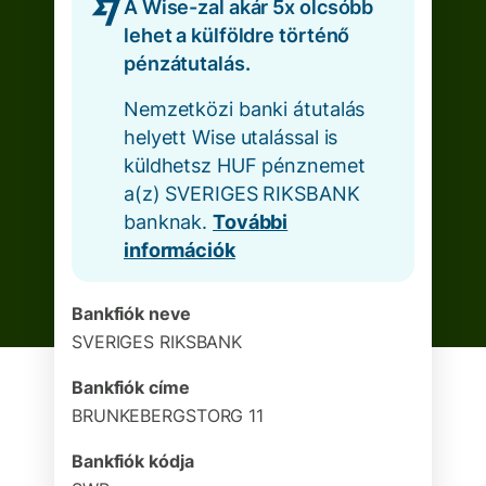
A Wise-zal akár 5x olcsóbb
lehet a külföldre történő
pénzátutalás.
Nemzetközi banki átutalás
helyett Wise utalással is
küldhetsz HUF pénznemet
a(z) SVERIGES RIKSBANK
banknak.
További
információk
Bankfiók neve
SVERIGES RIKSBANK
Bankfiók címe
BRUNKEBERGSTORG 11
Bankfiók kódja