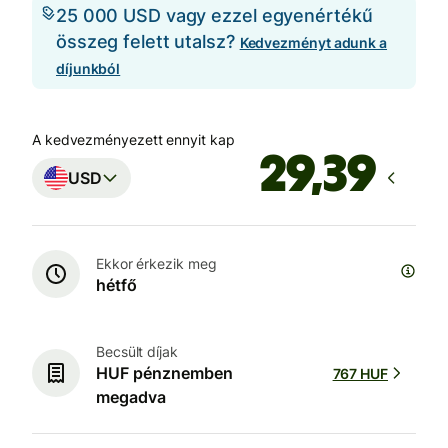
25 000 USD vagy ezzel egyenértékű
összeg felett utalsz?
Kedvezményt adunk a
díjunkból
A kedvezményezett ennyit kap
USD
Ekkor érkezik meg
hétfő
Becsült díjak
HUF pénznemben
767 HUF
megadva