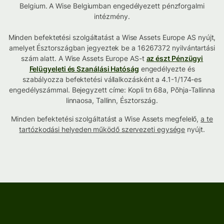
Belgium. A Wise Belgiumban engedélyezett pénzforgalmi
intézmény.
Minden befektetési szolgáltatást a Wise Assets Europe AS nyújt,
amelyet Észtországban jegyeztek be a 16267372 nyilvántartási
szám alatt. A Wise Assets Europe AS-t
az észt Pénzügyi
Felügyeleti és Szanálási Hatóság
engedélyezte és
szabályozza befektetési vállalkozásként a 4.1-1/174-es
engedélyszámmal. Bejegyzett címe: Kopli tn 68a, Põhja-Tallinna
linnaosa, Tallinn, Észtország.
Minden befektetési szolgáltatást a Wise Assets megfelelő,
a te
tartózkodási helyeden működő szervezeti egysége
nyújt.