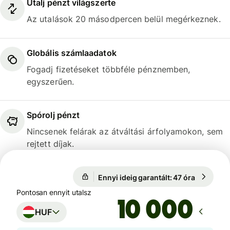
Utalj pénzt világszerte
Az utalások 20 másodpercen belül megérkeznek.
Globális számlaadatok
Fogadj fizetéseket többféle pénznemben,
egyszerűen.
Spórolj pénzt
Nincsenek felárak az átváltási árfolyamokon, sem
rejtett díjak.
Ennyi ideig garantált: 47 óra
1 USD = 3
Ennyi ideig garantált: 47 óra
Pontosan ennyit utalsz
HUF