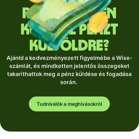
Rendszeresen
küldesz pénzt
külföldre?
Ajánld a kedvezményezett figyelmébe a Wise-
számlát, és mindketten jelentős összegeket
takaríthattok meg a pénz küldése és fogadása
során.
Tudnivalók a meghívásokról