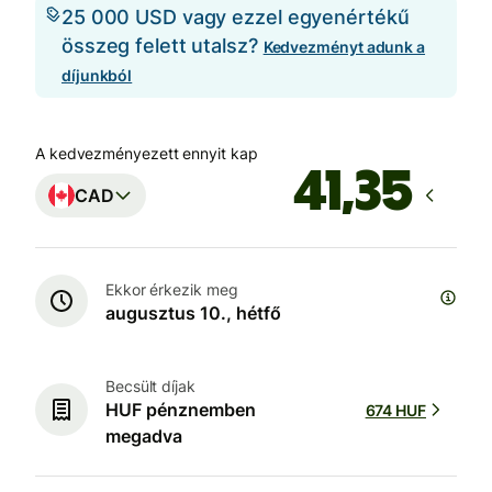
25 000 USD vagy ezzel egyenértékű
összeg felett utalsz?
Kedvezményt adunk a
díjunkból
A kedvezményezett ennyit kap
CAD
Ekkor érkezik meg
augusztus 10., hétfő
Becsült díjak
HUF pénznemben
674 HUF
megadva