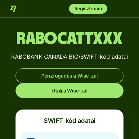
Regisztráció
RABOCATTXXX
RABOBANK CANADA BIC/SWIFT-kód adatai
Pénzfogadás a Wise-zal
Utalj a Wise-zal
SWIFT-kód adatai