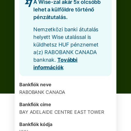
A Wise-zal akár 5x olcsóbb
lehet a külföldre történő
pénzátutalás.
Nemzetközi banki átutalás
helyett Wise utalással is
küldhetsz HUF pénznemet
a(z) RABOBANK CANADA
banknak.
További
információk
Bankfiók neve
RABOBANK CANADA
Bankfiók címe
BAY ADELAIDE CENTRE EAST TOWER
Bankfiók kódja