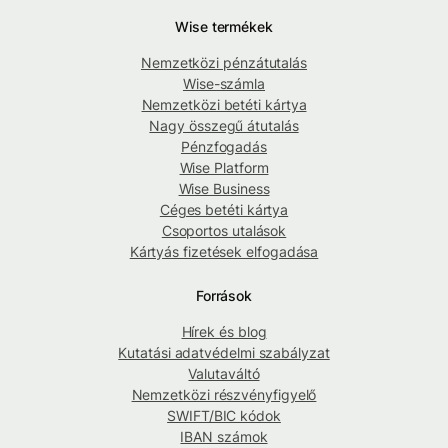
Wise termékek
Nemzetközi pénzátutalás
Wise-számla
Nemzetközi betéti kártya
Nagy összegű átutalás
Pénzfogadás
Wise Platform
Wise Business
Céges betéti kártya
Csoportos utalások
Kártyás fizetések elfogadása
Források
Hírek és blog
Kutatási adatvédelmi szabályzat
Valutaváltó
Nemzetközi részvényfigyelő
SWIFT/BIC kódok
IBAN számok