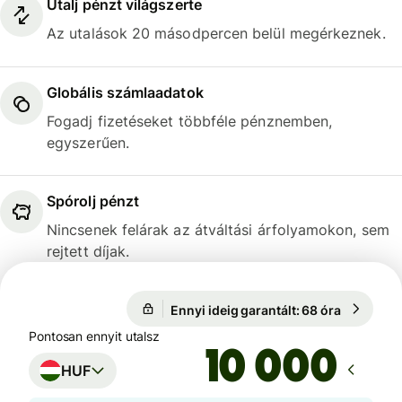
Utalj pénzt világszerte
Az utalások 20 másodpercen belül megérkeznek.
Globális számlaadatok
Fogadj fizetéseket többféle pénznemben,
egyszerűen.
Spórolj pénzt
Nincsenek felárak az átváltási árfolyamokon, sem
rejtett díjak.
Ennyi ideig garantált: 68 óra
1 CAD = 
Ennyi ideig garantált: 68 óra
Pontosan ennyit utalsz
HUF