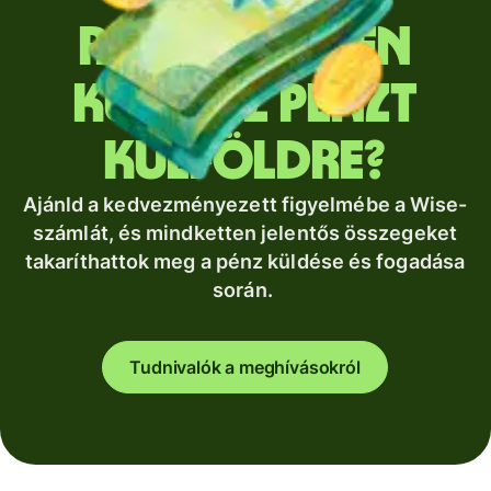
Rendszeresen
küldesz pénzt
külföldre?
Ajánld a kedvezményezett figyelmébe a Wise-
számlát, és mindketten jelentős összegeket
takaríthattok meg a pénz küldése és fogadása
során.
Tudnivalók a meghívásokról