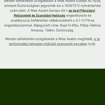
Minden befektetési szolgáltatást a Wise Assets Europe AS nyújt,
amelyet Észtországban jegyeztek be a 16267372 nyilvántartási
szám alatt. A Wise Assets Europe AS-t
az észt Pénzügyi
Felügyeleti és Szanálási Hatóság
engedélyezte és
szabályozza befektetési vállalkozásként a 4.1-1/174-es
engedélyszámmal. Bejegyzett címe: Kopli tn 68a, Põhja-Tallinna
linnaosa, Tallinn, Észtország.
Minden befektetési szolgáltatást a Wise Assets megfelelő,
a te
tartózkodási helyeden működő szervezeti egysége
nyújt.