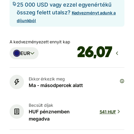
25 000 USD vagy ezzel egyenértékű
összeg felett utalsz?
Kedvezményt adunk a
díjunkból
A kedvezményezett ennyit kap
EUR
Ekkor érkezik meg
Ma - másodpercek alatt
Becsült díjak
HUF pénznemben
541 HUF
megadva