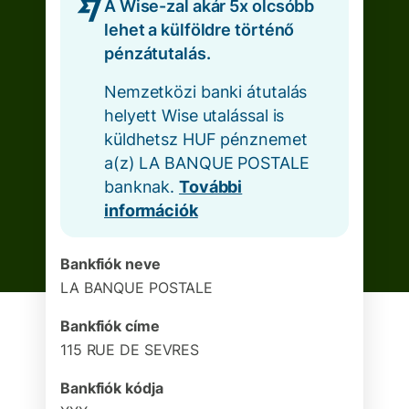
A Wise-zal akár 5x olcsóbb
lehet a külföldre történő
pénzátutalás.
Nemzetközi banki átutalás
helyett Wise utalással is
küldhetsz HUF pénznemet
a(z) LA BANQUE POSTALE
banknak.
További
információk
Bankfiók neve
LA BANQUE POSTALE
Bankfiók címe
115 RUE DE SEVRES
Bankfiók kódja