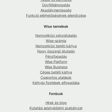
Ügyféltámogatás
Akadálymentesség
Funkció elérhetőségének ellenőrzése
Wise termékek
Nemzetközi pénzátutalás
Wise-számla
Nemzetközi betéti kártya
Nagy összegű átutalás
Pénzfogadás
Wise Platform
Wise Business
Céges betéti kártya
Csoportos utalások
Kártyás fizetések elfogadása
Források
Hírek és blog
Kutatási adatvédelmi szabályzat