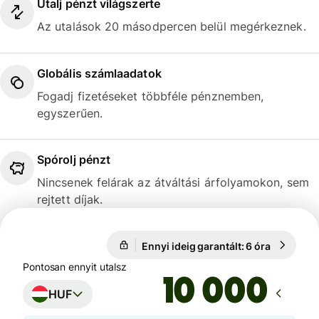
Utalj pénzt világszerte
Az utalások 20 másodpercen belül megérkeznek.
Globális számlaadatok
Fogadj fizetéseket többféle pénznemben,
egyszerűen.
Spórolj pénzt
Nincsenek felárak az átváltási árfolyamokon, sem
rejtett díjak.
Ennyi ideig garantált: 6 óra
1 EUR = 3
Ennyi ideig garantált: 6 óra
Pontosan ennyit utalsz
HUF