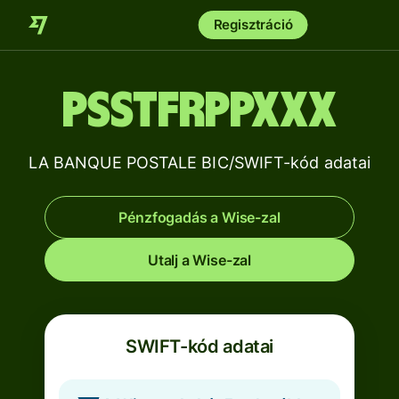
Regisztráció
PSSTFRPPXXX
LA BANQUE POSTALE BIC/SWIFT-kód adatai
Pénzfogadás a Wise-zal
Utalj a Wise-zal
SWIFT-kód adatai