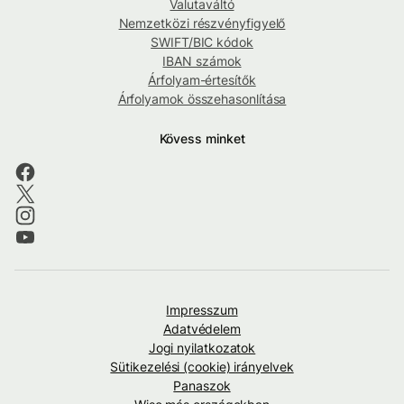
Valutaváltó
Nemzetközi részvényfigyelő
SWIFT/BIC kódok
IBAN számok
Árfolyam-értesítők
Árfolyamok összehasonlítása
Kövess minket
Impresszum
Adatvédelem
Jogi nyilatkozatok
Sütikezelési (cookie) irányelvek
Panaszok