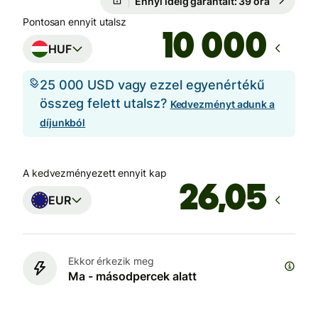
Ennyi ideig garantált: 39 óra
Pontosan ennyit utalsz
HUF
25 000 USD vagy ezzel egyenértékű
összeg felett utalsz?
Kedvezményt adunk a
díjunkból
A kedvezményezett ennyit kap
EUR
Ekkor érkezik meg
Ma - másodpercek alatt