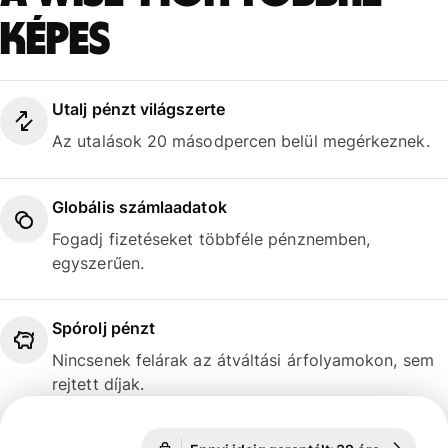
képes
Utalj pénzt világszerte
Az utalások 20 másodpercen belül megérkeznek.
Globális számlaadatok
Fogadj fizetéseket többféle pénznemben,
egyszerűen.
Spórolj pénzt
Nincsenek felárak az átváltási árfolyamokon, sem
rejtett díjak.
Ennyi ideig garantált: 39 óra
1 EUR = 3