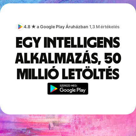
4.8 ★ a Google Play Áruházban
1,3 M értékelés
Egy intelligens
alkalmazás, 50
millió letöltés