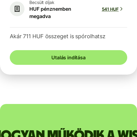
Becsült díjak
HUF pénznemben
541 HUF
megadva
Akár 711 HUF összeget is spórolhatsz
Utalás indítása
ogyan működik a Wi