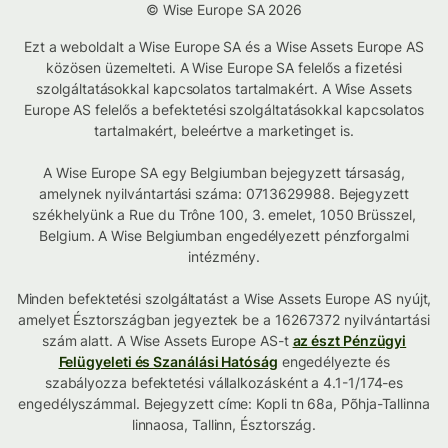
© Wise Europe SA 2026
Ezt a weboldalt a Wise Europe SA és a Wise Assets Europe AS
közösen üzemelteti. A Wise Europe SA felelős a fizetési
szolgáltatásokkal kapcsolatos tartalmakért. A Wise Assets
Europe AS felelős a befektetési szolgáltatásokkal kapcsolatos
tartalmakért, beleértve a marketinget is.
A Wise Europe SA egy Belgiumban bejegyzett társaság,
amelynek nyilvántartási száma: 0713629988. Bejegyzett
székhelyünk a Rue du Trône 100, 3. emelet, 1050 Brüsszel,
Belgium. A Wise Belgiumban engedélyezett pénzforgalmi
intézmény.
Minden befektetési szolgáltatást a Wise Assets Europe AS nyújt,
amelyet Észtországban jegyeztek be a 16267372 nyilvántartási
szám alatt. A Wise Assets Europe AS-t
az észt Pénzügyi
Felügyeleti és Szanálási Hatóság
engedélyezte és
szabályozza befektetési vállalkozásként a 4.1-1/174-es
engedélyszámmal. Bejegyzett címe: Kopli tn 68a, Põhja-Tallinna
linnaosa, Tallinn, Észtország.