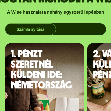
A Wise használata néhány egyszerű lépésben
Számla nyitása
1. Pénzt
2. V
szeretnél
kül
küldeni ide:
pén
Németország