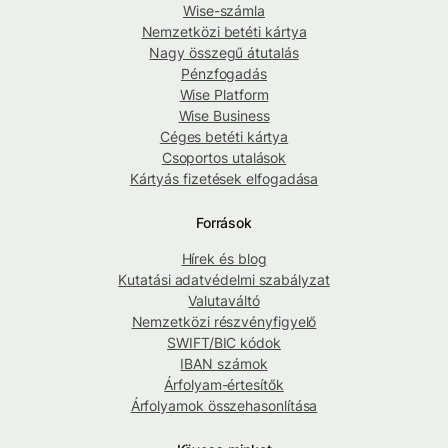
Wise-számla
Nemzetközi betéti kártya
Nagy összegű átutalás
Pénzfogadás
Wise Platform
Wise Business
Céges betéti kártya
Csoportos utalások
Kártyás fizetések elfogadása
Források
Hírek és blog
Kutatási adatvédelmi szabályzat
Valutaváltó
Nemzetközi részvényfigyelő
SWIFT/BIC kódok
IBAN számok
Árfolyam-értesítők
Árfolyamok összehasonlítása