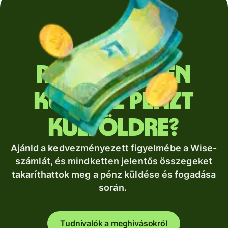
Rendszeresen
küldesz pénzt
külföldre?
Ajánld a kedvezményezett figyelmébe a Wise-
számlát, és mindketten jelentős összegeket
takaríthattok meg a pénz küldése és fogadása
során.
Tudnivalók a meghívásokról