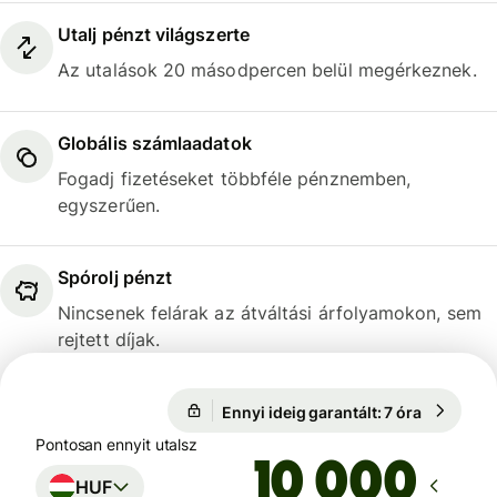
Utalj pénzt világszerte
Az utalások 20 másodpercen belül megérkeznek.
Globális számlaadatok
Fogadj fizetéseket többféle pénznemben,
egyszerűen.
Spórolj pénzt
Nincsenek felárak az átváltási árfolyamokon, sem
rejtett díjak.
Ennyi ideig garantált: 7 óra
1 USD = 3
Ennyi ideig garantált: 7 óra
Pontosan ennyit utalsz
HUF