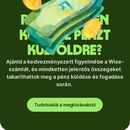
Rendszeresen
küldesz pénzt
külföldre?
Ajánld a kedvezményezett figyelmébe a Wise-
számlát, és mindketten jelentős összegeket
takaríthattok meg a pénz küldése és fogadása
során.
Tudnivalók a meghívásokról