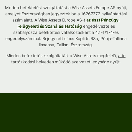
Minden befektetési szolgáltatást a Wise Assets Europe AS nyújt,
amelyet Észtországban jegyeztek be a 16267372 nyilvántartási
szám alatt. A Wise Assets Europe AS-t
az észt Pénzügyi
Felügyeleti és Szanálási Hatóság
engedélyezte és
szabályozza befektetési vállalkozásként a 4.1-1/174-es
engedélyszámmal. Bejegyzett címe: Kopli tn 68a, Põhja-Tallinna
linnaosa, Tallinn, Észtország.
Minden befektetési szolgáltatást a Wise Assets megfelelő,
a te
tartózkodási helyeden működő szervezeti egysége
nyújt.