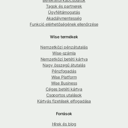
Befektetői kapcsolatok
Tagok és partnerek
Ügyféltámogatás
Akadálymentesség
Funkció elérhetőségének ellenőrzése
Wise termékek
Nemzetközi pénzátutalás
Wise-számla
Nemzetközi betéti kártya
Nagy összegű átutalás
Pénzfogadás
Wise Platform
Wise Business
Céges betéti kártya
Csoportos utalások
Kártyás fizetések elfogadása
Források
Hírek és blog