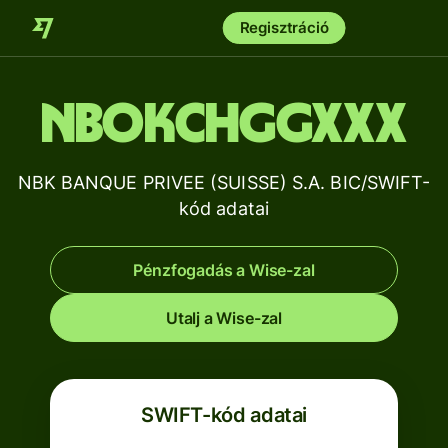
Regisztráció
NBOKCHGGXXX
NBK BANQUE PRIVEE (SUISSE) S.A. BIC/SWIFT-
kód adatai
Pénzfogadás a Wise-zal
Utalj a Wise-zal
SWIFT-kód adatai