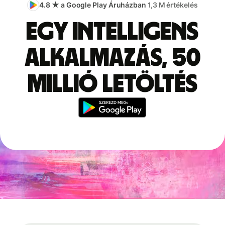
4.8 ★ a Google Play Áruházban
1,3 M értékelés
Egy intelligens
alkalmazás, 50
millió letöltés