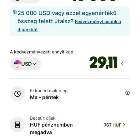
25 000 USD vagy ezzel egyenértékű
összeg felett utalsz?
Kedvezményt adunk a
díjunkból
A kedvezményezett ennyit kap
USD
Ekkor érkezik meg
Ma - péntek
Becsült díjak
HUF pénznemben
767 HUF
megadva