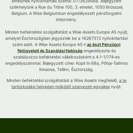
amelynek nyilvántartási száma: 0713629988. Bejegyzett
székhelyünk a Rue du Trône 100, 3. emelet, 1050 Brüsszel,
Belgium. A Wise Belgiumban engedélyezett pénzforgalmi
intézmény.
Minden befektetési szolgáltatást a Wise Assets Europe AS nyújt,
amelyet Észtországban jegyeztek be a 16267372 nyilvántartási
szám alatt. A Wise Assets Europe AS-t
az észt Pénzügyi
Felügyeleti és Szanálási Hatóság
engedélyezte és
szabályozza befektetési vállalkozásként a 4.1-1/174-es
engedélyszámmal. Bejegyzett címe: Kopli tn 68a, Põhja-Tallinna
linnaosa, Tallinn, Észtország.
Minden befektetési szolgáltatást a Wise Assets megfelelő,
a te
tartózkodási helyeden működő szervezeti egysége
nyújt.