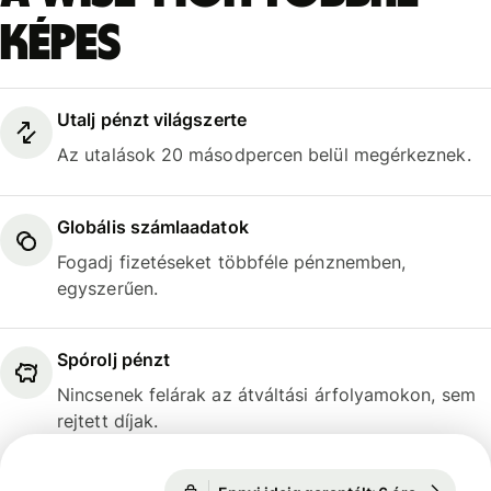
képes
Utalj pénzt világszerte
Az utalások 20 másodpercen belül megérkeznek.
Globális számlaadatok
Fogadj fizetéseket többféle pénznemben,
egyszerűen.
Spórolj pénzt
Nincsenek felárak az átváltási árfolyamokon, sem
rejtett díjak.
Ennyi ideig garantált: 6 óra
1 EUR = 3