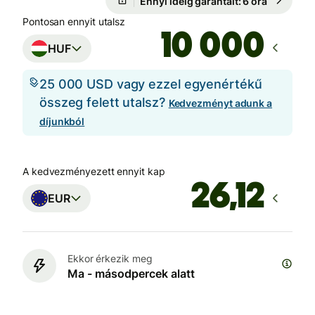
Ennyi ideig garantált: 6 óra
Pontosan ennyit utalsz
HUF
25 000 USD vagy ezzel egyenértékű
összeg felett utalsz?
Kedvezményt adunk a
díjunkból
A kedvezményezett ennyit kap
EUR
Ekkor érkezik meg
Ma - másodpercek alatt