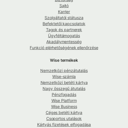
Sajtó
Karrier
Szolgáltatói státusza
Befektetői kapcsolatok
Tagok és partnerek
Ügyféltámogatás
Akadálymentesség
Funkció elérhetőségének ellenőrzése
Wise termékek
Nemzetközi pénzátutalás
Wise-számla
Nemzetközi betéti kártya
Nagy összegű átutalás
Pénzfogadás
Wise Platform
Wise Business
Céges betéti kártya
Csoportos utalások
Kártyás fizetések elfogadása