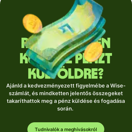
Rendszeresen
küldesz pénzt
külföldre?
Ajánld a kedvezményezett figyelmébe a Wise-
számlát, és mindketten jelentős összegeket
takaríthattok meg a pénz küldése és fogadása
során.
Tudnivalók a meghívásokról