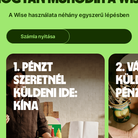
A Wise használata néhány egyszerű lépésben
Számla nyitása
1. Pénzt
2. V
szeretnél
kül
küldeni ide:
pén
Kína