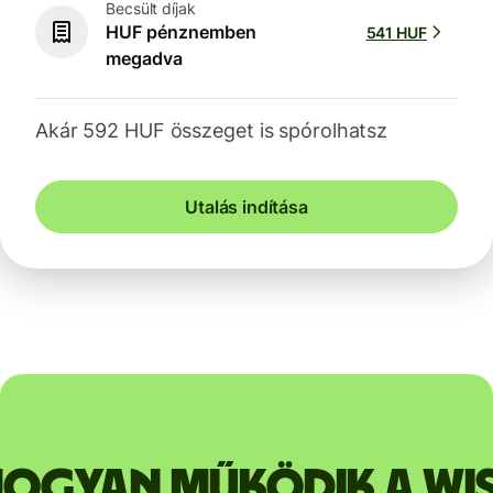
Becsült díjak
HUF pénznemben
541 HUF
megadva
Akár 592 HUF összeget is spórolhatsz
Utalás indítása
ogyan működik a Wi