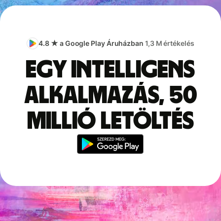
4.8 ★ a Google Play Áruházban
1,3 M értékelés
Egy intelligens
alkalmazás, 50
millió letöltés