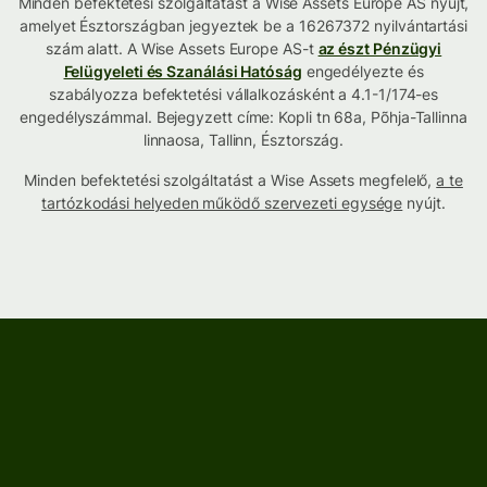
Minden befektetési szolgáltatást a Wise Assets Europe AS nyújt,
amelyet Észtországban jegyeztek be a 16267372 nyilvántartási
szám alatt. A Wise Assets Europe AS-t
az észt Pénzügyi
Felügyeleti és Szanálási Hatóság
engedélyezte és
szabályozza befektetési vállalkozásként a 4.1-1/174-es
engedélyszámmal. Bejegyzett címe: Kopli tn 68a, Põhja-Tallinna
linnaosa, Tallinn, Észtország.
Minden befektetési szolgáltatást a Wise Assets megfelelő,
a te
tartózkodási helyeden működő szervezeti egysége
nyújt.