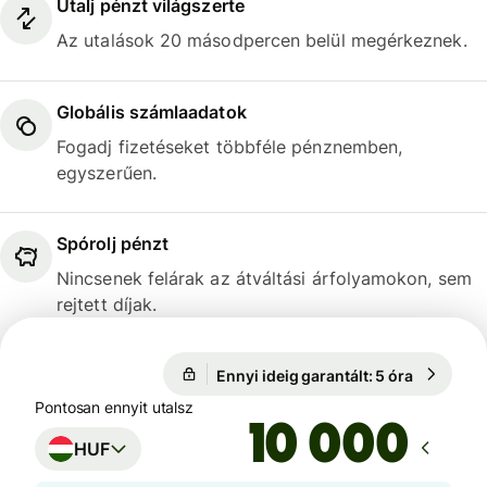
Utalj pénzt világszerte
Az utalások 20 másodpercen belül megérkeznek.
Globális számlaadatok
Fogadj fizetéseket többféle pénznemben,
egyszerűen.
Spórolj pénzt
Nincsenek felárak az átváltási árfolyamokon, sem
rejtett díjak.
Ennyi ideig garantált: 5 óra
1 USD = 3
Ennyi ideig garantált: 5 óra
Pontosan ennyit utalsz
HUF