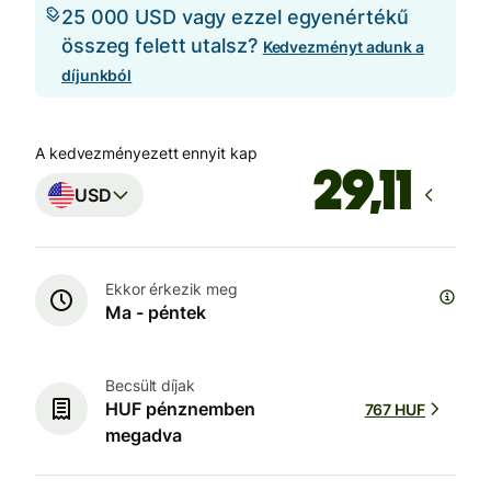
25 000 USD vagy ezzel egyenértékű
összeg felett utalsz?
Kedvezményt adunk a
díjunkból
A kedvezményezett ennyit kap
USD
Ekkor érkezik meg
Ma - péntek
Becsült díjak
HUF pénznemben
767 HUF
megadva