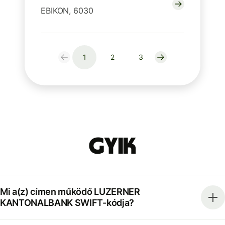
EBIKON, 6030
1
2
3
GYIK
Mi a(z) címen működő LUZERNER
KANTONALBANK SWIFT-kódja?