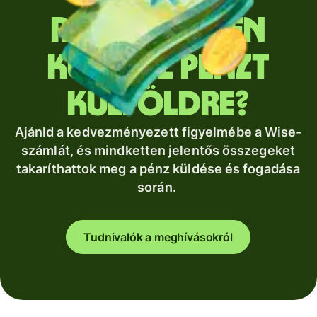
Rendszeresen
küldesz pénzt
külföldre?
Ajánld a kedvezményezett figyelmébe a Wise-
számlát, és mindketten jelentős összegeket
takaríthattok meg a pénz küldése és fogadása
során.
Tudnivalók a meghívásokról