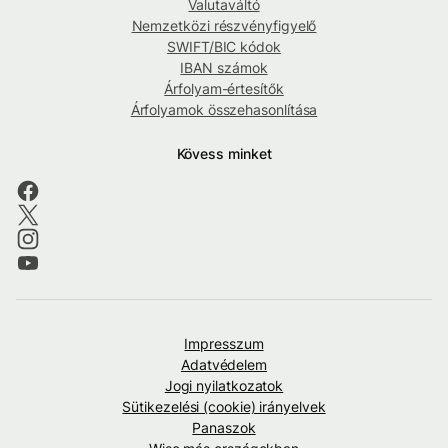
Valutaváltó
Nemzetközi részvényfigyelő
SWIFT/BIC kódok
IBAN számok
Árfolyam-értesítők
Árfolyamok összehasonlítása
Kövess minket
Impresszum
Adatvédelem
Jogi nyilatkozatok
Sütikezelési (cookie) irányelvek
Panaszok