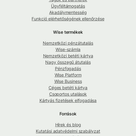
Ügyféltámogatás
Akadálymentesség
Funkció elérhetőségének ellenőrzése
Wise termékek
Nemzetközi pénzátutalás
Wise-számla
Nemzetközi betéti kártya
Nagy összegű átutalás
Pénzfogadás
Wise Platform
Wise Business
Céges betéti kártya
Csoportos utalások
Kártyás fizetések elfogadása
Források
Hírek és blog
Kutatási adatvédelmi szabályzat