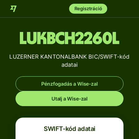
Regisztráció
LUKBCH2260L
LUZERNER KANTONALBANK BIC/SWIFT-kód
adatai
Pénzfogadás a Wise-zal
Utalj a Wise-zal
SWIFT-kód adatai