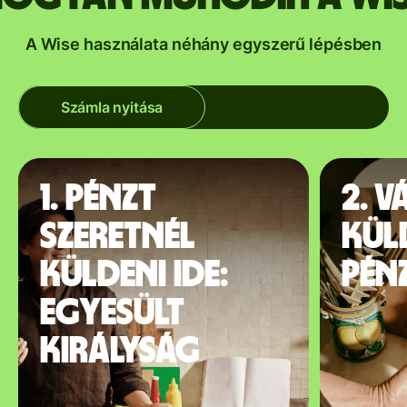
A Wise használata néhány egyszerű lépésben
Számla nyitása
1. Pénzt
2. V
szeretnél
kül
küldeni ide:
pén
Egyesült
Királyság