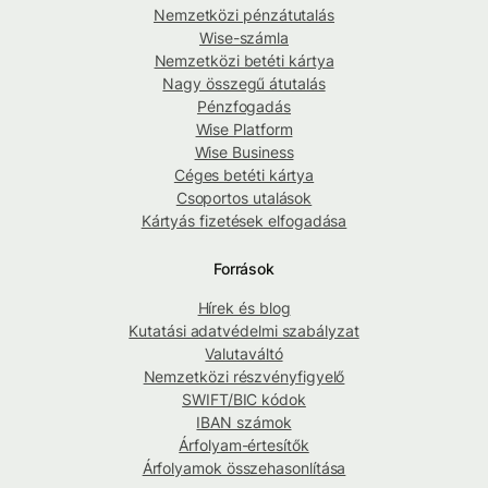
Nemzetközi pénzátutalás
Wise-számla
Nemzetközi betéti kártya
Nagy összegű átutalás
Pénzfogadás
Wise Platform
Wise Business
Céges betéti kártya
Csoportos utalások
Kártyás fizetések elfogadása
Források
Hírek és blog
Kutatási adatvédelmi szabályzat
Valutaváltó
Nemzetközi részvényfigyelő
SWIFT/BIC kódok
IBAN számok
Árfolyam-értesítők
Árfolyamok összehasonlítása