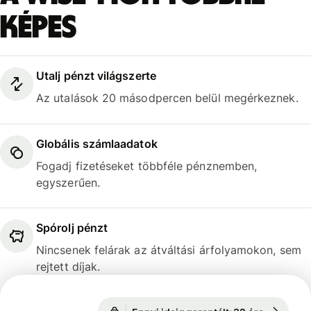
képes
Utalj pénzt világszerte
Az utalások 20 másodpercen belül megérkeznek.
Globális számlaadatok
Fogadj fizetéseket többféle pénznemben,
egyszerűen.
Spórolj pénzt
Nincsenek felárak az átváltási árfolyamokon, sem
rejtett díjak.
Ennyi ideig garantált: 32 óra
1 GBP = 