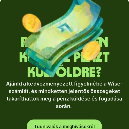
Rendszeresen
küldesz pénzt
külföldre?
Ajánld a kedvezményezett figyelmébe a Wise-
számlát, és mindketten jelentős összegeket
takaríthattok meg a pénz küldése és fogadása
során.
Tudnivalók a meghívásokról