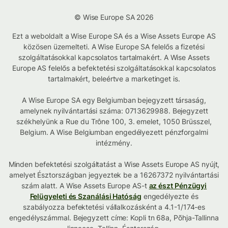
© Wise Europe SA 2026
Ezt a weboldalt a Wise Europe SA és a Wise Assets Europe AS
közösen üzemelteti. A Wise Europe SA felelős a fizetési
szolgáltatásokkal kapcsolatos tartalmakért. A Wise Assets
Europe AS felelős a befektetési szolgáltatásokkal kapcsolatos
tartalmakért, beleértve a marketinget is.
A Wise Europe SA egy Belgiumban bejegyzett társaság,
amelynek nyilvántartási száma: 0713629988. Bejegyzett
székhelyünk a Rue du Trône 100, 3. emelet, 1050 Brüsszel,
Belgium. A Wise Belgiumban engedélyezett pénzforgalmi
intézmény.
Minden befektetési szolgáltatást a Wise Assets Europe AS nyújt,
amelyet Észtországban jegyeztek be a 16267372 nyilvántartási
szám alatt. A Wise Assets Europe AS-t
az észt Pénzügyi
Felügyeleti és Szanálási Hatóság
engedélyezte és
szabályozza befektetési vállalkozásként a 4.1-1/174-es
engedélyszámmal. Bejegyzett címe: Kopli tn 68a, Põhja-Tallinna