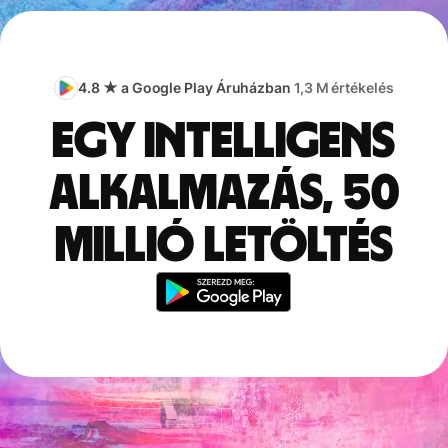
4.8 ★ a Google Play Áruházban
1,3 M értékelés
Egy intelligens
alkalmazás, 50
millió letöltés