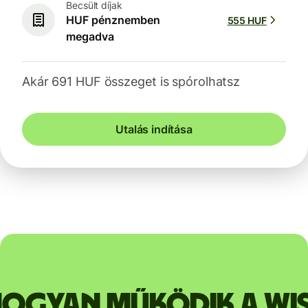
Becsült díjak
HUF pénznemben
555 HUF
megadva
Akár 691 HUF összeget is spórolhatsz
Utalás indítása
ogyan működik a Wi