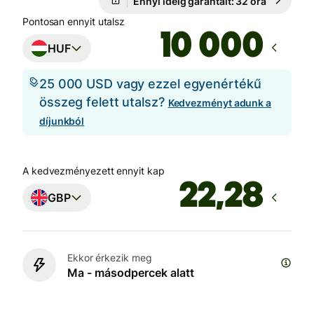
Ennyi ideig garantált: 32 óra
Pontosan ennyit utalsz
HUF
25 000 USD vagy ezzel egyenértékű
összeg felett utalsz?
Kedvezményt adunk a
díjunkból
A kedvezményezett ennyit kap
GBP
Ekkor érkezik meg
Ma - másodpercek alatt