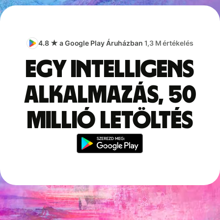
4.8 ★ a Google Play Áruházban
1,3 M értékelés
Egy intelligens
alkalmazás, 50
millió letöltés