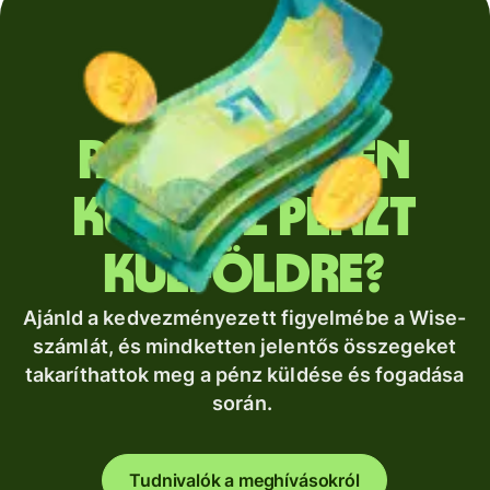
Rendszeresen
küldesz pénzt
külföldre?
Ajánld a kedvezményezett figyelmébe a Wise-
számlát, és mindketten jelentős összegeket
takaríthattok meg a pénz küldése és fogadása
során.
Tudnivalók a meghívásokról