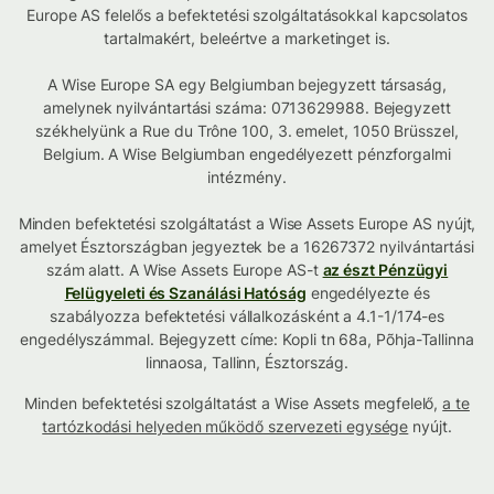
Europe AS felelős a befektetési szolgáltatásokkal kapcsolatos
tartalmakért, beleértve a marketinget is.
A Wise Europe SA egy Belgiumban bejegyzett társaság,
amelynek nyilvántartási száma: 0713629988. Bejegyzett
székhelyünk a Rue du Trône 100, 3. emelet, 1050 Brüsszel,
Belgium. A Wise Belgiumban engedélyezett pénzforgalmi
intézmény.
Minden befektetési szolgáltatást a Wise Assets Europe AS nyújt,
amelyet Észtországban jegyeztek be a 16267372 nyilvántartási
szám alatt. A Wise Assets Europe AS-t
az észt Pénzügyi
Felügyeleti és Szanálási Hatóság
engedélyezte és
szabályozza befektetési vállalkozásként a 4.1-1/174-es
engedélyszámmal. Bejegyzett címe: Kopli tn 68a, Põhja-Tallinna
linnaosa, Tallinn, Észtország.
Minden befektetési szolgáltatást a Wise Assets megfelelő,
a te
tartózkodási helyeden működő szervezeti egysége
nyújt.