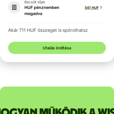
Becsült díjak
HUF pénznemben
541 HUF
megadva
Akár 711 HUF összeget is spórolhatsz
Utalás indítása
ogyan működik a Wi