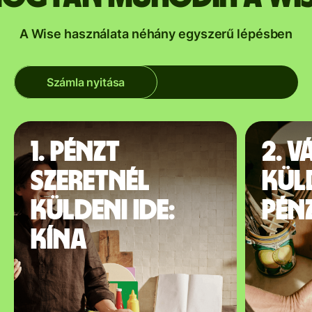
A Wise használata néhány egyszerű lépésben
Számla nyitása
1. Pénzt
2. V
szeretnél
kül
küldeni ide:
pén
Kína