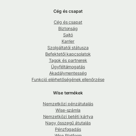
Cég és csapat
Cég és csapat
Biztonság
Sajtó
Karrier
Szolgáltatói státusza
Befektetői kapcsolatok
Tagok és partnerek
Ügyféltámogatás
Akadálymentesség
Funkció elérhetőségének ellenőrzése
Wise termékek
Nemzetközi pénzátutalás
Wise-számla
Nemzetközi betéti kártya
Nagy összegű átutalás
Pénzfogadás
Wise Platform