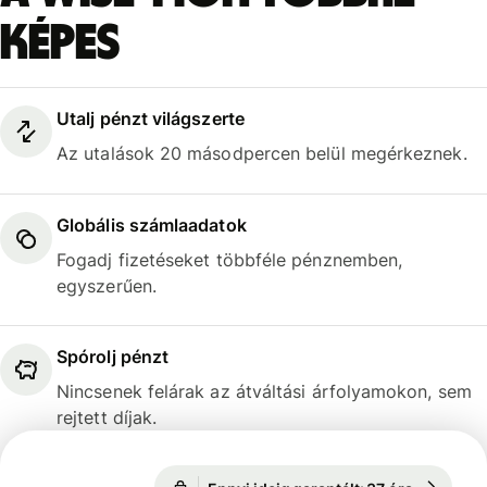
képes
Utalj pénzt világszerte
Az utalások 20 másodpercen belül megérkeznek.
Globális számlaadatok
Fogadj fizetéseket többféle pénznemben,
egyszerűen.
Spórolj pénzt
Nincsenek felárak az átváltási árfolyamokon, sem
rejtett díjak.
Ennyi ideig garantált: 37 óra
1 EUR = 3