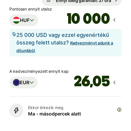
Ennyi ideig garantált: 37 óra
Pontosan ennyit utalsz
HUF
25 000 USD vagy ezzel egyenértékű
összeg felett utalsz?
Kedvezményt adunk a
díjunkból
A kedvezményezett ennyit kap
EUR
Ekkor érkezik meg
Ma - másodpercek alatt