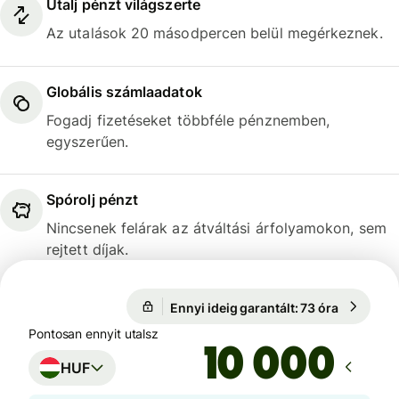
Utalj pénzt világszerte
Az utalások 20 másodpercen belül megérkeznek.
Globális számlaadatok
Fogadj fizetéseket többféle pénznemben,
egyszerűen.
Spórolj pénzt
Nincsenek felárak az átváltási árfolyamokon, sem
rejtett díjak.
Ennyi ideig garantált: 73 óra
1 EUR = 
Ennyi ideig garantált: 73 óra
Pontosan ennyit utalsz
HUF