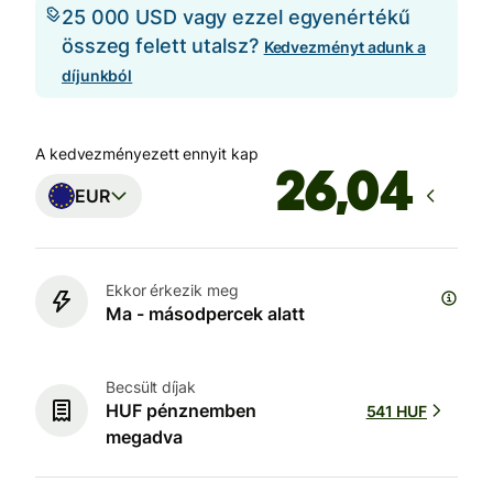
25 000 USD vagy ezzel egyenértékű
összeg felett utalsz?
Kedvezményt adunk a
díjunkból
A kedvezményezett ennyit kap
EUR
Ekkor érkezik meg
Ma - másodpercek alatt
Becsült díjak
HUF pénznemben
541 HUF
megadva