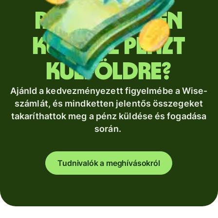
Rendszeresen
küldesz pénzt
külföldre?
Ajánld a kedvezményezett figyelmébe a Wise-
számlát, és mindketten jelentős összegeket
takaríthattok meg a pénz küldése és fogadása
során.
Tudnivalók a meghívásokról