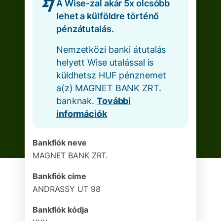
A Wise-zal akár 5x olcsóbb
lehet a külföldre történő
pénzátutalás.
Nemzetközi banki átutalás
helyett Wise utalással is
küldhetsz HUF pénznemet
a(z) MAGNET BANK ZRT.
banknak.
További
információk
Bankfiók neve
MAGNET BANK ZRT.
Bankfiók címe
ANDRASSY UT 98
Bankfiók kódja