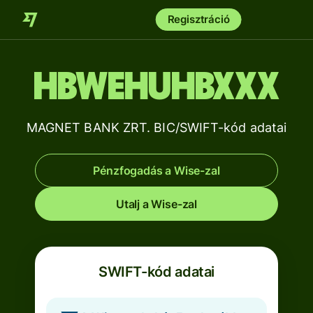
Regisztráció
HBWEHUHBXXX
MAGNET BANK ZRT. BIC/SWIFT-kód adatai
Pénzfogadás a Wise-zal
Utalj a Wise-zal
SWIFT-kód adatai