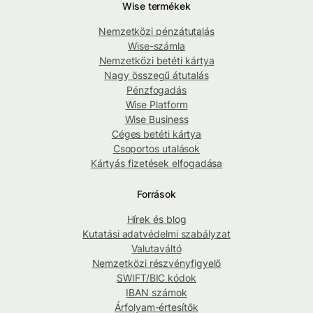
Wise termékek
Nemzetközi pénzátutalás
Wise-számla
Nemzetközi betéti kártya
Nagy összegű átutalás
Pénzfogadás
Wise Platform
Wise Business
Céges betéti kártya
Csoportos utalások
Kártyás fizetések elfogadása
Források
Hírek és blog
Kutatási adatvédelmi szabályzat
Valutaváltó
Nemzetközi részvényfigyelő
SWIFT/BIC kódok
IBAN számok
Árfolyam-értesítők