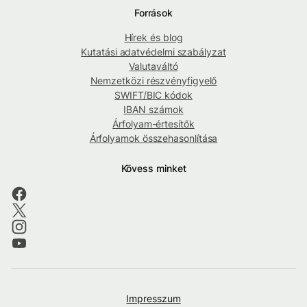
Források
Hírek és blog
Kutatási adatvédelmi szabályzat
Valutaváltó
Nemzetközi részvényfigyelő
SWIFT/BIC kódok
IBAN számok
Árfolyam-értesítők
Árfolyamok összehasonlítása
Kövess minket
Impresszum