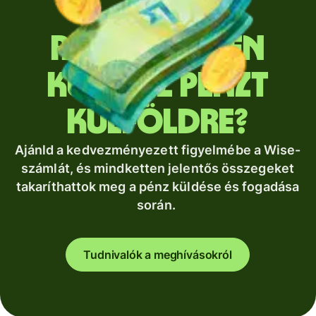
Rendszeresen
küldesz pénzt
külföldre?
Ajánld a kedvezményezett figyelmébe a Wise-
számlát, és mindketten jelentős összegeket
takaríthattok meg a pénz küldése és fogadása
során.
Tudnivalók a meghívásokról