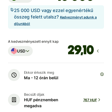
25 000 USD vagy ezzel egyenértékű
összeg felett utalsz?
Kedvezményt adunk a
díjunkból
A kedvezményezett ennyit kap
USD
Ekkor érkezik meg
Ma - 12 órán belül
Becsült díjak
HUF pénznemben
767 HUF
megadva