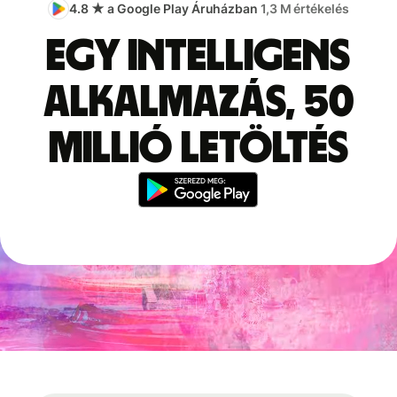
4.8 ★ a Google Play Áruházban
1,3 M értékelés
Egy intelligens
alkalmazás, 50
millió letöltés