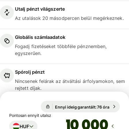
Utalj pénzt világszerte
Az utalások 20 másodpercen belül megérkeznek.
Globális számlaadatok
Fogadj fizetéseket többféle pénznemben,
egyszerűen.
Spórolj pénzt
Nincsenek felárak az átváltási árfolyamokon, sem
rejtett díjak.
Ennyi ideig garantált: 76 óra
1 USD = 3
Ennyi ideig garantált: 76 óra
Pontosan ennyit utalsz
HUF