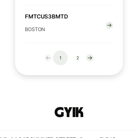
FMTCUS3BMTD
BOSTON
1
2
GYIK