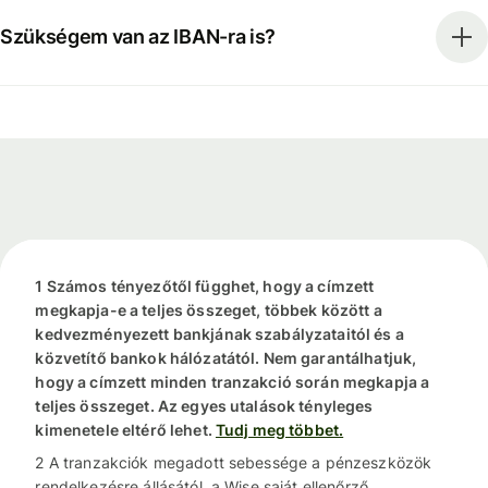
Szükségem van az IBAN-ra is?
1 Számos tényezőtől függhet, hogy a címzett
megkapja-e a teljes összeget, többek között a
kedvezményezett bankjának szabályzataitól és a
közvetítő bankok hálózatától. Nem garantálhatjuk,
hogy a címzett minden tranzakció során megkapja a
teljes összeget. Az egyes utalások tényleges
kimenetele eltérő lehet.
Tudj meg többet.
2 A tranzakciók megadott sebessége a pénzeszközök
rendelkezésre állásától, a Wise saját ellenőrző