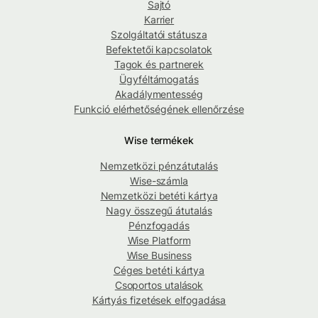
Sajtó
Karrier
Szolgáltatói státusza
Befektetői kapcsolatok
Tagok és partnerek
Ügyféltámogatás
Akadálymentesség
Funkció elérhetőségének ellenőrzése
Wise termékek
Nemzetközi pénzátutalás
Wise-számla
Nemzetközi betéti kártya
Nagy összegű átutalás
Pénzfogadás
Wise Platform
Wise Business
Céges betéti kártya
Csoportos utalások
Kártyás fizetések elfogadása