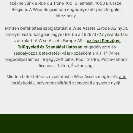
székhelyünk a Rue du Trône 100, 3. emelet, 1050 Brüsszel,
Belgium. A Wise Belgiumban engedélyezett pénzforgalmi
intézmény.
Minden befektetési szolgáltatást a Wise Assets Europe AS nyújt,
amelyet Észtországban jegyeztek be a 16267372 nyilvántartási
szám alatt. A Wise Assets Europe AS-t
az észt Pénzügyi
Felügyeleti és Szanálási Hatóság
engedélyezte és
szabályozza befektetési vállalkozásként a 4.1-1/174-es
engedélyszámmal. Bejegyzett címe: Kopli tn 68a, Põhja-Tallinna
linnaosa, Tallinn, Észtország.
Minden befektetési szolgáltatást a Wise Assets megfelelő,
a te
tartózkodási helyeden működő szervezeti egysége
nyújt.