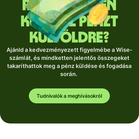
Rendszeresen
küldesz pénzt
külföldre?
Ajánld a kedvezményezett figyelmébe a Wise-
számlát, és mindketten jelentős összegeket
takaríthattok meg a pénz küldése és fogadása
során.
Tudnivalók a meghívásokról