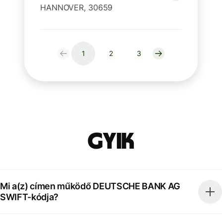
HANNOVER, 30659
1
2
3
GYIK
Mi a(z) címen működő DEUTSCHE BANK AG
SWIFT-kódja?