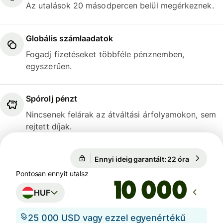
Az utalások 20 másodpercen belül megérkeznek.
Globális számlaadatok
Fogadj fizetéseket többféle pénznemben,
egyszerűen.
Spórolj pénzt
Nincsenek felárak az átváltási árfolyamokon, sem
rejtett díjak.
1 EUR = 363,081 HUF
Ennyi ideig garantált: 22 óra
1 EUR = 3
Ennyi ideig garantált: 22 óra
Pontosan ennyit utalsz
HUF
25 000 USD vagy ezzel egyenértékű