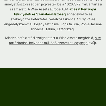
amelyet Észtországban jegyeztek be a 16267372 nyilvántartási
szám alatt. A Wise Assets Europe AS-t
az észt Pénzügyi
Felügyeleti és Szanálási Hatóság
engedélyezte és
szabályozza befektetési vállalkozásként a 4.1-1/174-es
engedélyszámmal. Bejegyzett címe: Kopli tn 68a, Põhja-Tallinna
linnaosa, Tallinn, Észtország.
Minden befektetési szolgáltatást a Wise Assets megfelelő,
a te
tartózkodási helyeden működő szervezeti egysége
nyújt.