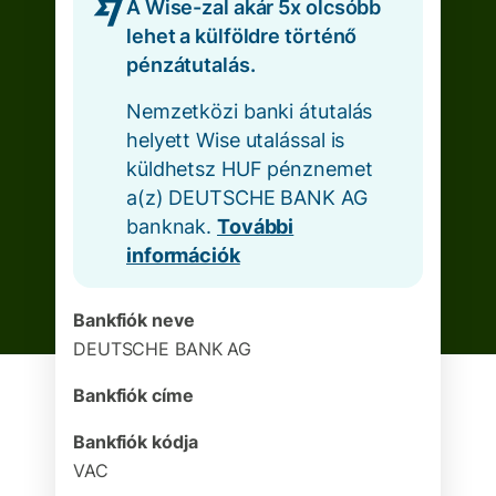
A Wise-zal akár 5x olcsóbb
lehet a külföldre történő
pénzátutalás.
Nemzetközi banki átutalás
helyett Wise utalással is
küldhetsz HUF pénznemet
a(z) DEUTSCHE BANK AG
banknak.
További
információk
Bankfiók neve
DEUTSCHE BANK AG
Bankfiók címe
Bankfiók kódja
VAC