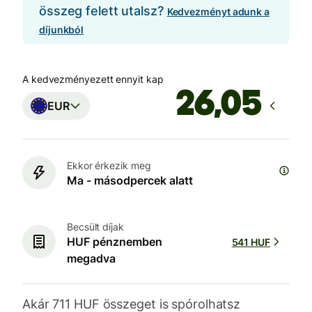
összeg felett utalsz?
Kedvezményt adunk a
díjunkból
A kedvezményezett ennyit kap
EUR
Ekkor érkezik meg
Ma - másodpercek alatt
Becsült díjak
HUF pénznemben
541 HUF
megadva
Akár 711 HUF összeget is spórolhatsz