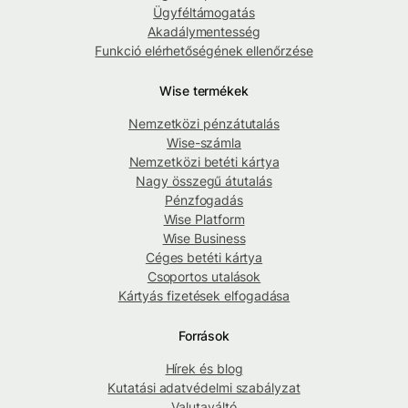
Ügyféltámogatás
Akadálymentesség
Funkció elérhetőségének ellenőrzése
Wise termékek
Nemzetközi pénzátutalás
Wise-számla
Nemzetközi betéti kártya
Nagy összegű átutalás
Pénzfogadás
Wise Platform
Wise Business
Céges betéti kártya
Csoportos utalások
Kártyás fizetések elfogadása
Források
Hírek és blog
Kutatási adatvédelmi szabályzat
Valutaváltó