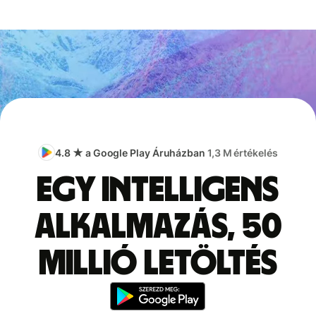
4.8 ★ a Google Play Áruházban
1,3 M értékelés
Egy intelligens
alkalmazás, 50
millió letöltés