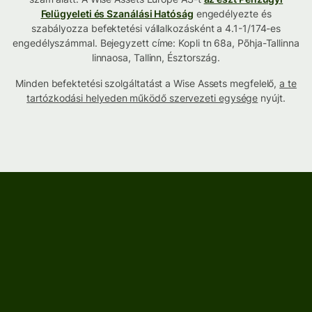
Felügyeleti és Szanálási Hatóság
engedélyezte és
szabályozza befektetési vállalkozásként a 4.1-1/174-es
engedélyszámmal. Bejegyzett címe: Kopli tn 68a, Põhja-Tallinna
linnaosa, Tallinn, Észtország.
Minden befektetési szolgáltatást a Wise Assets megfelelő,
a te
tartózkodási helyeden működő szervezeti egysége
nyújt.