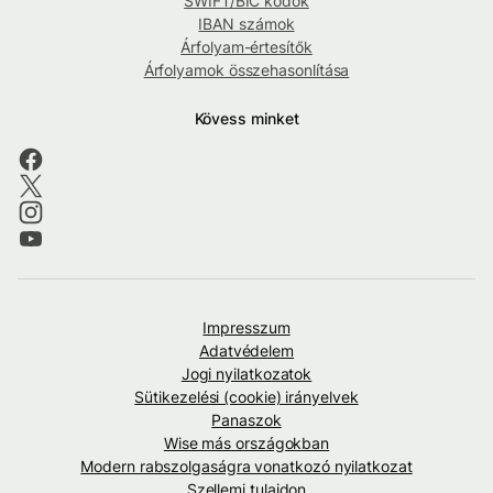
SWIFT/BIC kódok
IBAN számok
Árfolyam-értesítők
Árfolyamok összehasonlítása
Kövess minket
Impresszum
Adatvédelem
Jogi nyilatkozatok
Sütikezelési (cookie) irányelvek
Panaszok
Wise más országokban
Modern rabszolgaságra vonatkozó nyilatkozat
Szellemi tulajdon