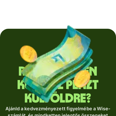
Rendszeresen
küldesz pénzt
külföldre?
Ajánld a kedvezményezett figyelmébe a Wise-
számlát, és mindketten jelentős összegeket