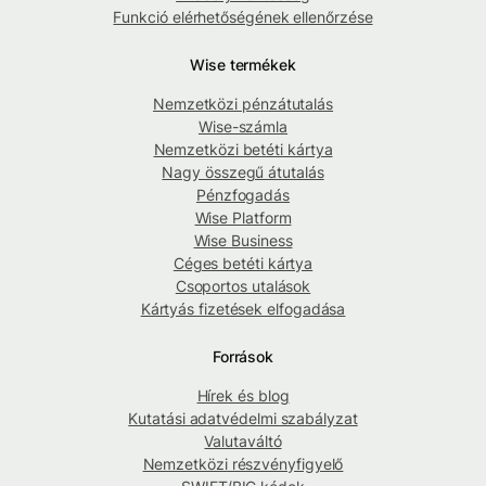
Funkció elérhetőségének ellenőrzése
Wise termékek
Nemzetközi pénzátutalás
Wise-számla
Nemzetközi betéti kártya
Nagy összegű átutalás
Pénzfogadás
Wise Platform
Wise Business
Céges betéti kártya
Csoportos utalások
Kártyás fizetések elfogadása
Források
Hírek és blog
Kutatási adatvédelmi szabályzat
Valutaváltó
Nemzetközi részvényfigyelő