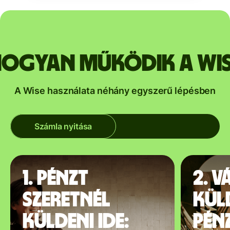
ogyan működik a Wi
A Wise használata néhány egyszerű lépésben
Számla nyitása
1. Pénzt
2. V
szeretnél
kül
küldeni ide:
pén