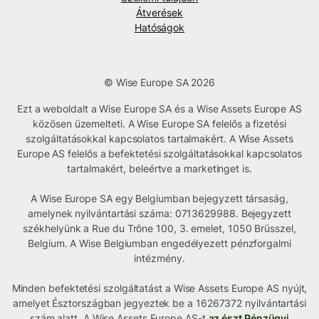
Átverések
Hatóságok
© Wise Europe SA 2026
Ezt a weboldalt a Wise Europe SA és a Wise Assets Europe AS
közösen üzemelteti. A Wise Europe SA felelős a fizetési
szolgáltatásokkal kapcsolatos tartalmakért. A Wise Assets
Europe AS felelős a befektetési szolgáltatásokkal kapcsolatos
tartalmakért, beleértve a marketinget is.
A Wise Europe SA egy Belgiumban bejegyzett társaság,
amelynek nyilvántartási száma: 0713629988. Bejegyzett
székhelyünk a Rue du Trône 100, 3. emelet, 1050 Brüsszel,
Belgium. A Wise Belgiumban engedélyezett pénzforgalmi
intézmény.
Minden befektetési szolgáltatást a Wise Assets Europe AS nyújt,
amelyet Észtországban jegyeztek be a 16267372 nyilvántartási
szám alatt. A Wise Assets Europe AS-t
az észt Pénzügyi