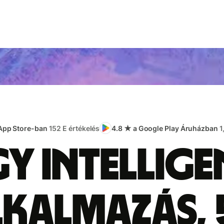
 App Store-ban
152 E értékelés
4.8 ★ a Google Play Áruházban
1
gy intellige
lkalmazás, 