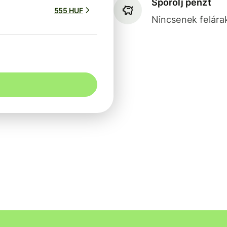
Spórolj pénzt
555 HUF
Nincsenek felárak