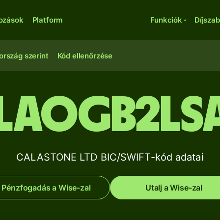
kozások
Platform
Funkciók
Díjsza
ország szerint
Kód ellenőrzése
LAOGB2LS
CALASTONE LTD BIC/SWIFT-kód adatai
Pénzfogadás a Wise-zal
Utalj a Wise-zal