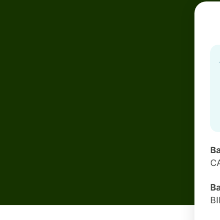
Ba
C
Ba
B