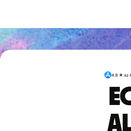
4.8 ★ az
E
a