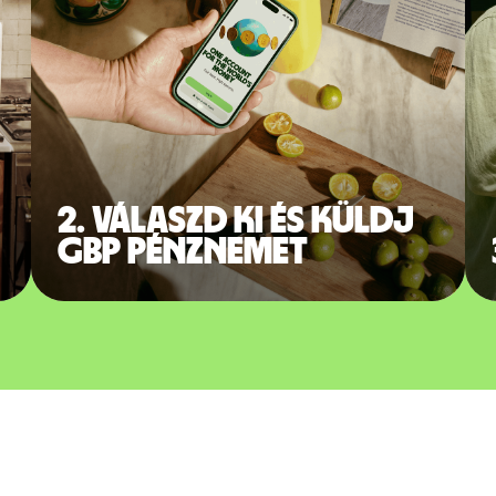
2. Válaszd ki és küldj
GBP pénznemet