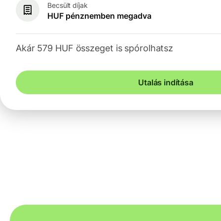
Becsült díjak
HUF pénznemben megadva
Akár 579 HUF összeget is spórolhatsz
Utalás indítása