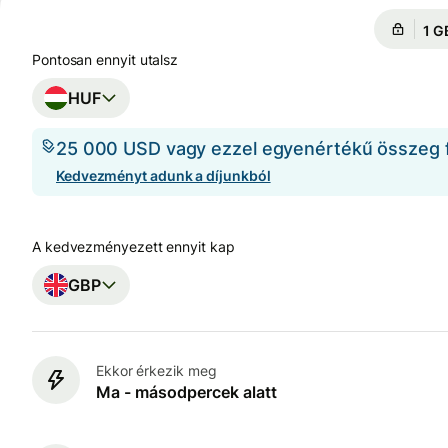
Enn
Enn
Pontosan ennyit utalsz
HUF
25 000 USD vagy ezzel egyenértékű összeg fe
Kedvezményt adunk a díjunkból
A kedvezményezett ennyit kap
GBP
Ekkor érkezik meg
Ma - másodpercek alatt