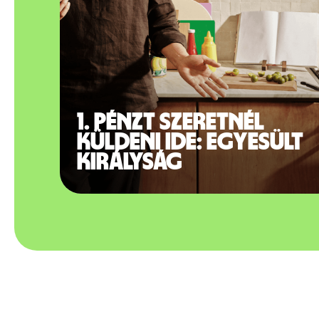
1. Pénzt szeretnél
küldeni ide: Egyesült
Királyság