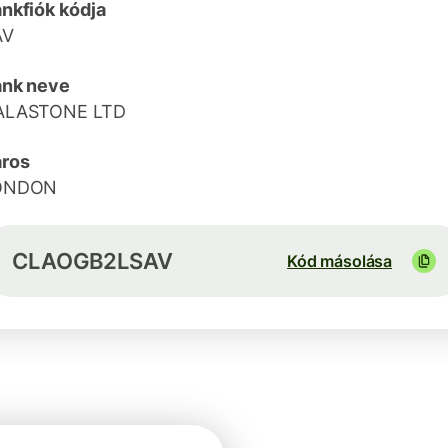
nkfiók kódja
AV
ank neve
ALASTONE LTD
ros
ONDON
CLAOGB2LSAV
Kód másolása