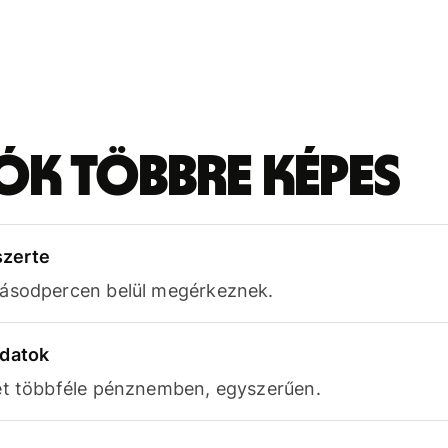
iók többre képes
szerte
másodpercen belül megérkeznek.
adatok
et többféle pénznemben, egyszerűen.