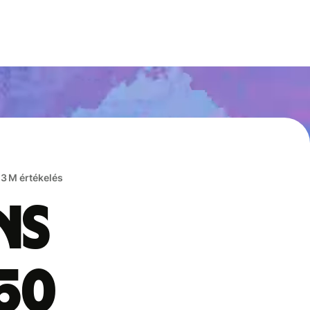
,3 M értékelés
ns
50