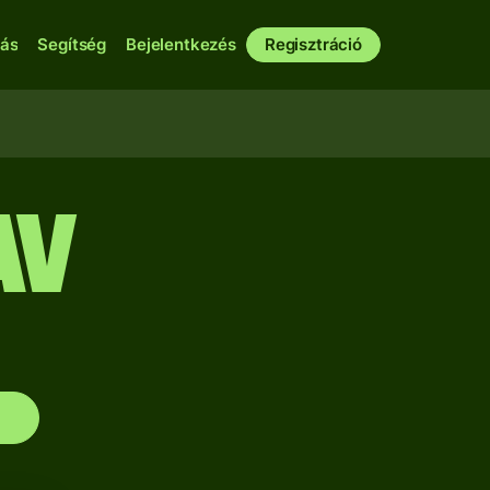
bás
Segítség
Bejelentkezés
Regisztráció
AV