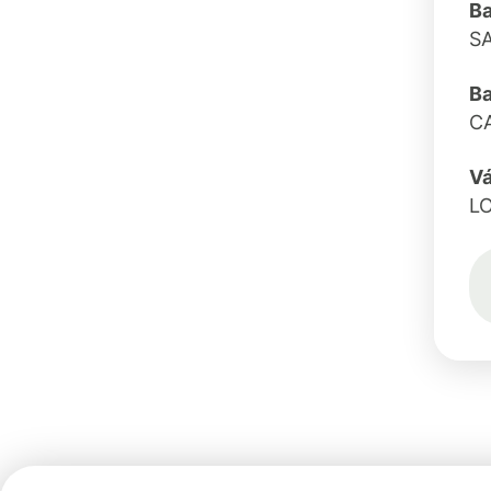
Ba
S
B
C
Vá
L