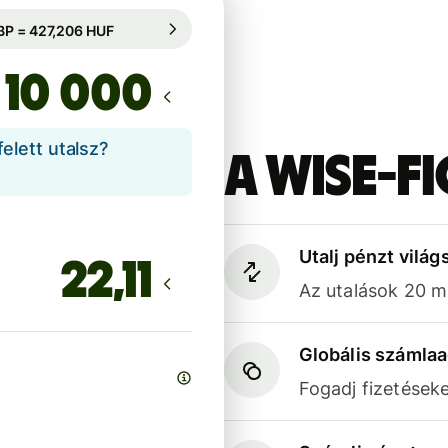
yi ideig garantált: 6 óra
1 GBP = 427,206 HUF
yi ideig garantált: 6 óra
lett utalsz?
A Wise-f
Utalj pénzt világ
Az utalások 20 
Globális számla
Fogadj fizetések