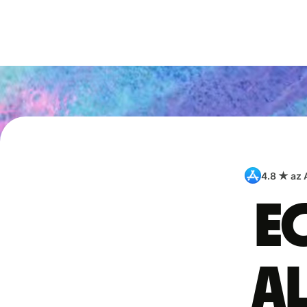
4.8 ★ az
E
a