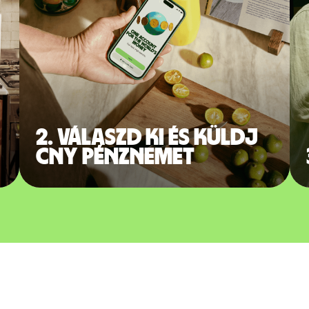
2. Válaszd ki és küldj
CNY pénznemet