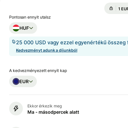
Ennyi
Ennyi
Pontosan ennyit utalsz
HUF
25 000 USD vagy ezzel egyenértékű összeg fe
Kedvezményt adunk a díjunkból
A kedvezményezett ennyit kap
EUR
Ekkor érkezik meg
Ma - másodpercek alatt