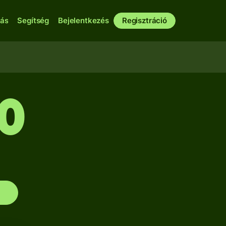
bás
Segítség
Bejelentkezés
Regisztráció
10