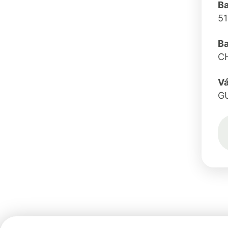
Ba
51
B
C
Vá
G