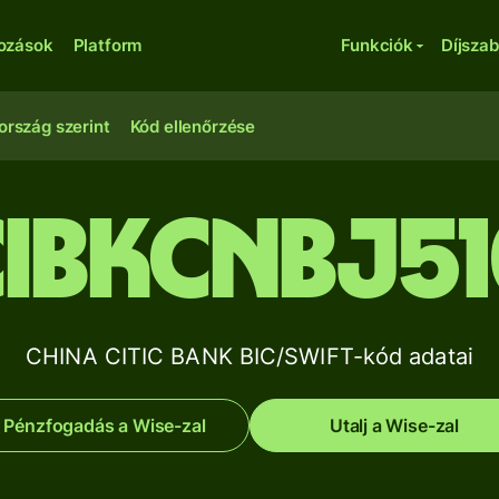
kozások
Platform
Funkciók
Díjsza
ország szerint
Kód ellenőrzése
IBKCNBJ5
CHINA CITIC BANK BIC/SWIFT-kód adatai
Pénzfogadás a Wise-zal
Utalj a Wise-zal