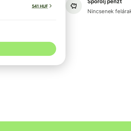
Spórolj pénzt
541 HUF
Nincsenek felárak