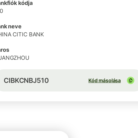
nkfiók kódja
0
ank neve
HINA CITIC BANK
ros
UANGZHOU
CIBKCNBJ510
Kód másolása