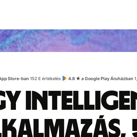
 App Store-ban
152 E értékelés
4.8 ★ a Google Play Áruházban
1
gy intellige
lkalmazás, 