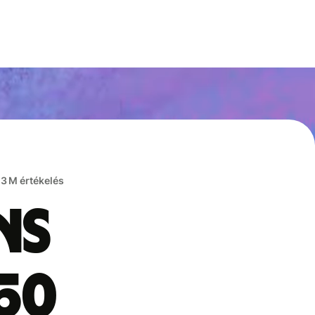
,3 M értékelés
ns
50