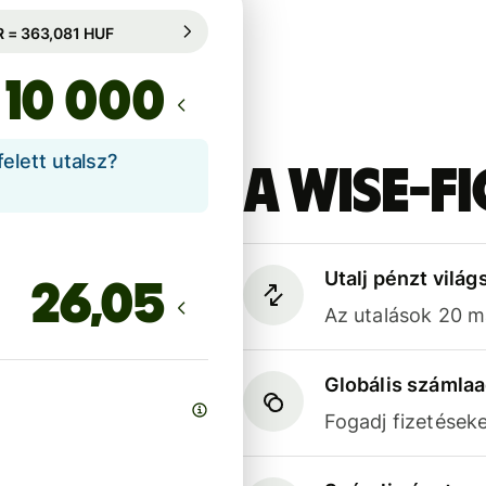
 ideig garantált: 49 óra
1 EUR = 363,081 HUF
 ideig garantált: 49 óra
lett utalsz?
A Wise-f
Utalj pénzt világ
Az utalások 20 
Globális számla
Fogadj fizetések