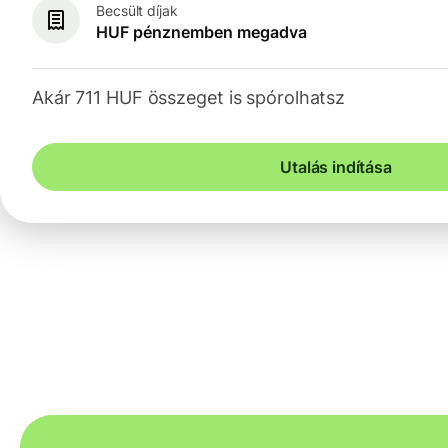
Becsült díjak
HUF pénznemben megadva
Akár 711 HUF összeget is spórolhatsz
Utalás indítása