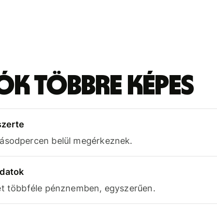
iók többre képes
szerte
másodpercen belül megérkeznek.
adatok
et többféle pénznemben, egyszerűen.