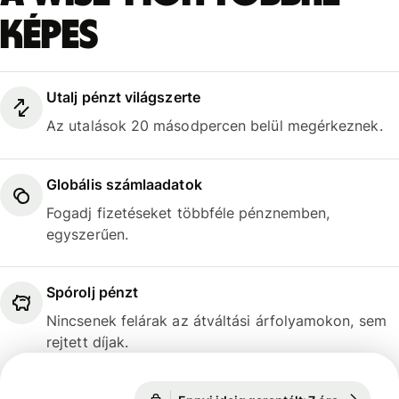
képes
Utalj pénzt világszerte
Az utalások 20 másodpercen belül megérkeznek.
Globális számlaadatok
Fogadj fizetéseket többféle pénznemben,
egyszerűen.
Spórolj pénzt
Nincsenek felárak az átváltási árfolyamokon, sem
rejtett díjak.
Ennyi ideig garantált: 7 óra
1 EUR = 