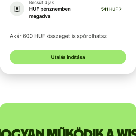
Becsült díjak
HUF pénznemben
541 HUF
megadva
Akár 600 HUF összeget is spórolhatsz
Utalás indítása
ogyan működik a Wi