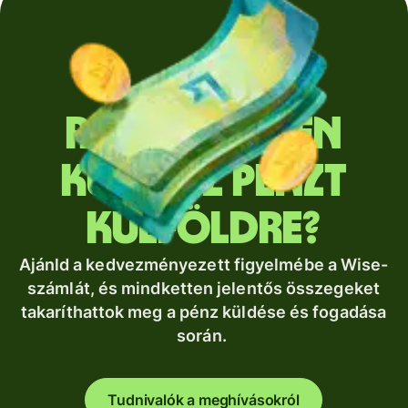
Rendszeresen
küldesz pénzt
külföldre?
Ajánld a kedvezményezett figyelmébe a Wise-
számlát, és mindketten jelentős összegeket
takaríthattok meg a pénz küldése és fogadása
során.
Tudnivalók a meghívásokról