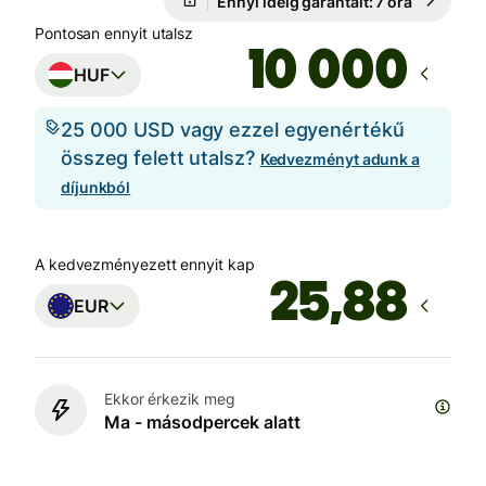
Ennyi ideig garantált: 7 óra
Pontosan ennyit utalsz
HUF
25 000 USD vagy ezzel egyenértékű
összeg felett utalsz?
Kedvezményt adunk a
díjunkból
A kedvezményezett ennyit kap
EUR
Ekkor érkezik meg
Ma - másodpercek alatt