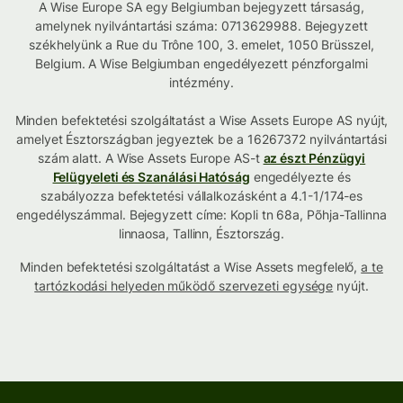
A Wise Europe SA egy Belgiumban bejegyzett társaság,
amelynek nyilvántartási száma: 0713629988. Bejegyzett
székhelyünk a Rue du Trône 100, 3. emelet, 1050 Brüsszel,
Belgium. A Wise Belgiumban engedélyezett pénzforgalmi
intézmény.
Minden befektetési szolgáltatást a Wise Assets Europe AS nyújt,
amelyet Észtországban jegyeztek be a 16267372 nyilvántartási
szám alatt. A Wise Assets Europe AS-t
az észt Pénzügyi
Felügyeleti és Szanálási Hatóság
engedélyezte és
szabályozza befektetési vállalkozásként a 4.1-1/174-es
engedélyszámmal. Bejegyzett címe: Kopli tn 68a, Põhja-Tallinna
linnaosa, Tallinn, Észtország.
Minden befektetési szolgáltatást a Wise Assets megfelelő,
a te
tartózkodási helyeden működő szervezeti egysége
nyújt.