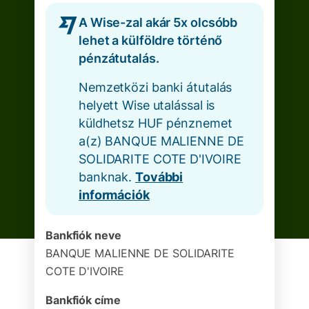
A Wise-zal akár 5x olcsóbb
lehet a külföldre történő
pénzátutalás.
Nemzetközi banki átutalás
helyett Wise utalással is
küldhetsz HUF pénznemet
a(z) BANQUE MALIENNE DE
SOLIDARITE COTE D'IVOIRE
banknak.
További
információk
Bankfiók neve
BANQUE MALIENNE DE SOLIDARITE
COTE D'IVOIRE
Bankfiók címe