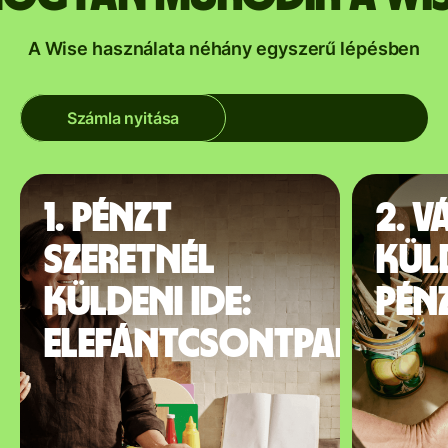
A Wise használata néhány egyszerű lépésben
Számla nyitása
1. Pénzt
2. V
szeretnél
kül
küldeni ide:
pén
Elefántcsontpart