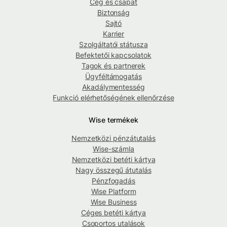
Cég és csapat
Biztonság
Sajtó
Karrier
Szolgáltatói státusza
Befektetői kapcsolatok
Tagok és partnerek
Ügyféltámogatás
Akadálymentesség
Funkció elérhetőségének ellenőrzése
Wise termékek
Nemzetközi pénzátutalás
Wise-számla
Nemzetközi betéti kártya
Nagy összegű átutalás
Pénzfogadás
Wise Platform
Wise Business
Céges betéti kártya
Csoportos utalások