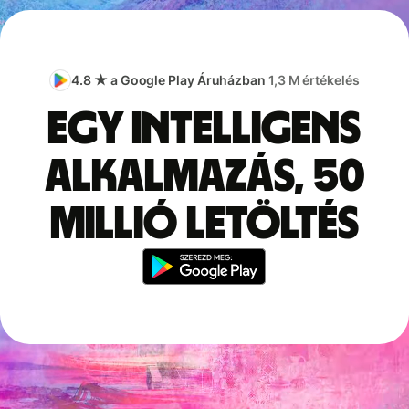
4.8 ★ a Google Play Áruházban
1,3 M értékelés
Egy intelligens
alkalmazás, 50
millió letöltés