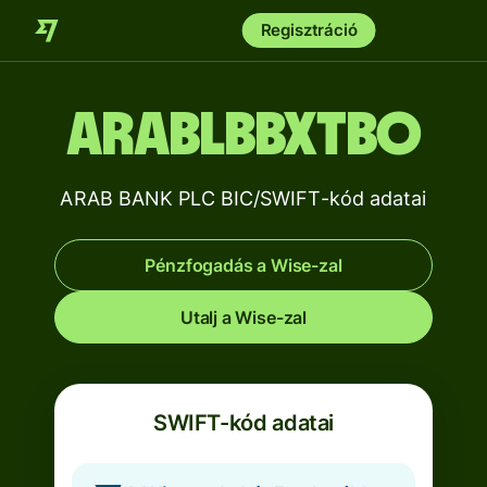
Regisztráció
ARABLBBXTBO
ARAB BANK PLC BIC/SWIFT-kód adatai
Pénzfogadás a Wise-zal
Utalj a Wise-zal
SWIFT-kód adatai