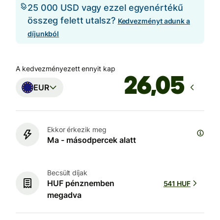
25 000 USD vagy ezzel egyenértékű
összeg felett utalsz?
Kedvezményt adunk a
díjunkból
A kedvezményezett ennyit kap
EUR
Ekkor érkezik meg
Ma - másodpercek alatt
Becsült díjak
HUF pénznemben
541 HUF
megadva