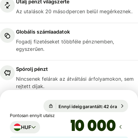
Utalj pénzt világszerte
Az utalások 20 másodpercen belül megérkeznek.
Globális számlaadatok
Fogadj fizetéseket többféle pénznemben,
egyszerűen.
Spórolj pénzt
Nincsenek felárak az átváltási árfolyamokon, sem
rejtett díjak.
Ennyi ideig garantált: 42 óra
1 EUR = 3
Ennyi ideig garantált: 42 óra
Pontosan ennyit utalsz
HUF