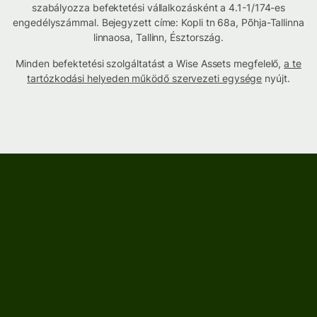
szabályozza befektetési vállalkozásként a 4.1-1/174-es
engedélyszámmal. Bejegyzett címe: Kopli tn 68a, Põhja-Tallinna
linnaosa, Tallinn, Észtország.
Minden befektetési szolgáltatást a Wise Assets megfelelő,
a te
tartózkodási helyeden működő szervezeti egysége
nyújt.