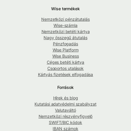
Wise termékek
Nemzetközi pénzátutalás
Wise-számla
Nemzetközi betéti kártya
Nagy összegű átutalás
Pénzfogadás
Wise Platform
Wise Business
Céges betéti kártya
Csoportos utalások
Kártyás fizetések elfogadása
Források
Hírek és blog
Kutatási adatvédelmi szabályzat
Valutaváltó
Nemzetközi részvényfigyelő
SWIFT/BIC kódok
IBAN számok