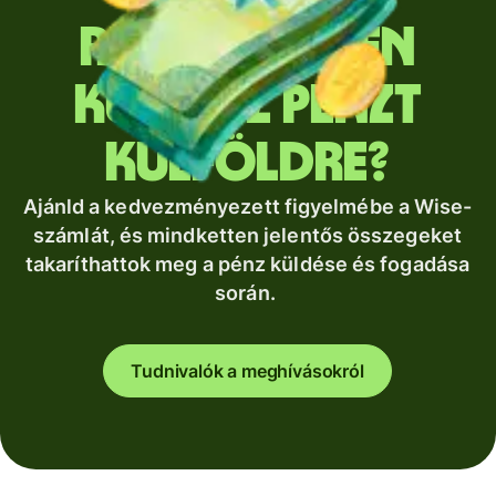
Rendszeresen
küldesz pénzt
külföldre?
Ajánld a kedvezményezett figyelmébe a Wise-
számlát, és mindketten jelentős összegeket
takaríthattok meg a pénz küldése és fogadása
során.
Tudnivalók a meghívásokról