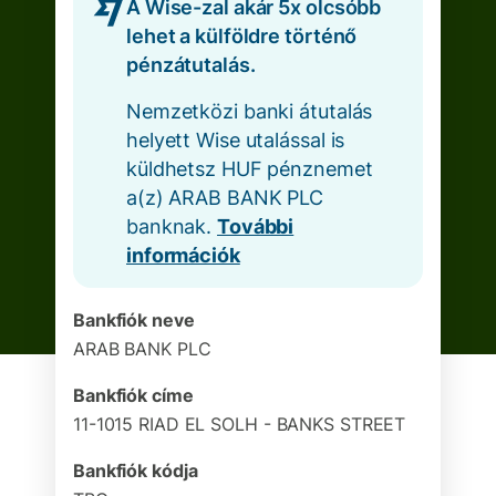
A Wise-zal akár 5x olcsóbb
lehet a külföldre történő
pénzátutalás.
Nemzetközi banki átutalás
helyett Wise utalással is
küldhetsz HUF pénznemet
a(z) ARAB BANK PLC
banknak.
További
információk
Bankfiók neve
ARAB BANK PLC
Bankfiók címe
11-1015 RIAD EL SOLH - BANKS STREET
Bankfiók kódja