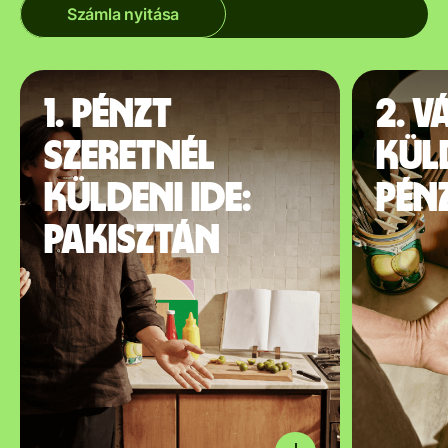
Számla nyitása
1. Pénzt
2. V
szeretnél
kül
küldeni ide:
pén
Pakisztán