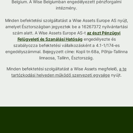
Belgium. A Wise Belgiumban engedélyezett pénzforgalmi
intézmény.
Minden befektetési szolgáltatást a Wise Assets Europe AS nyújt,
amelyet Észtországban jegyeztek be a 16267372 nyilvántartási
szám alatt. A Wise Assets Europe AS-t
az észt Pénzügyi
Felügyeleti és Szanálási Hatóság
engedélyezte és
szabályozza befektetési vállalkozásként a 4.1-1/174-es
engedélyszámmal. Bejegyzett címe: Kopli tn 68a, Põhja-Tallinna
linnaosa, Tallinn, Észtország.
Minden befektetési szolgáltatást a Wise Assets megfelelő,
a te
tartózkodási helyeden működő szervezeti egysége
nyújt.