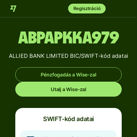
Regisztráció
ABPAPKKA979
ALLIED BANK LIMITED BIC/SWIFT-kód adatai
Pénzfogadás a Wise-zal
Utalj a Wise-zal
SWIFT-kód adatai