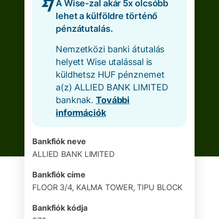
A Wise-zal akár 5x olcsóbb
lehet a külföldre történő
pénzátutalás.
Nemzetközi banki átutalás
helyett Wise utalással is
küldhetsz HUF pénznemet
a(z) ALLIED BANK LIMITED
banknak.
További
információk
Bankfiók neve
ALLIED BANK LIMITED
Bankfiók címe
FLOOR 3/4, KALMA TOWER, TIPU BLOCK
Bankfiók kódja